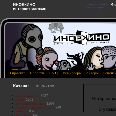
ИНОЕКИНО
Вход в кабинет
Фи
Регистрация
интернет-магазин
О проекте
Новости
F.A.Q.
Режиссеры
Актеры
Реценз
Каталог
жанры / теги
3987
Зарубежные х/ф
Интернет м
1551
Драма
1284
Отечественное кино
949
Артхаус - Авторское кино
С уваже
882
Комедия
641
Мелодрама