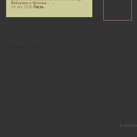
Кеблушек и Наталья... ...
24 окт 2016
Гость
Реклама на сайте
О проект