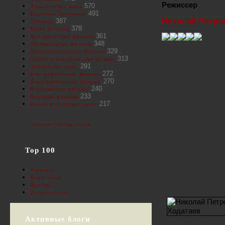
Режиссер
570
Французское кино
491
Классика Голливуда
Николай Петро
387
Триллер
378
Балет и танец
361
Исторические фильмы
348
Музыкальные фильмы
329
Приключенческие фильмы
313
Оперы и классическая музыка
291
Английское кино
272
Биографические фильмы
270
Документальные фильмы
240
Итальянские фильмы
233
Военные фильмы
217
Новое российское кино
полное облако тегов
Top 100
Фильмы
Режиссеры
Актеры
Пользователи
Активные блоги