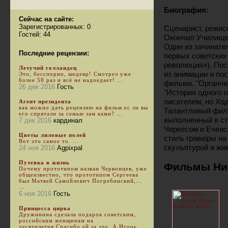
Биография:
Сейчас на сайте:
Зарегистрированных: 0
Сценарист, режис
Гостей: 44
Окончил Училище 
Один из зачинате
Последние рецензии:
первых советски
революция»). Пос
Летучий голландец
из анимации и пос
Это, бесспорно, шедевр! Смотрел уже
более 50 раз и всё не надоедает! ...
фильма. "Органчи
26 дек 2016
Гость
"История одного 
писателем, но Хо
Агент президента
как можно дать рецензию на фильм.ес ли вы
Талантливый фил
его спрятали за семью зам ками? ...
выполненный в ст
7 дек 2016
кардинал
Черкесом и Ечеис
Цветы лиловые полей
стиль гравюры на
Вот это самое то. ...
скульптурой и жи
24 ноя 2016
Agpixpal
Путевка в жизнь
Фильмы Ник
Почему прототипом назван Червонцев, уже
общеизвестно, что прототипом Сергеева
был Матвей Самойлович Погребинский,...
...
6 ноя 2016
Гость
Принцесса цирка
Дружинина сделала подарок советским,
российским женщинам на
десятилетия.Спасибо ей за это. А Игорь