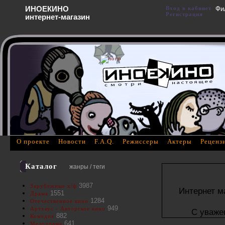
ИНОЕКИНО
Вход в кабинет
Фи
Регистрация
интернет-магазин
О проекте
Новости
F.A.Q.
Режиссеры
Актеры
Реценз
Каталог
жанры / теги
3987
Зарубежные х/ф
Интернет м
1551
Драма
1284
Отечественное кино
949
Артхаус - Авторское кино
С уваже
882
Комедия
641
Мелодрама