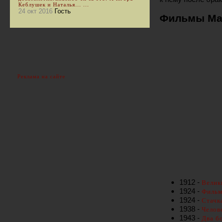
Кеблушек и Наталья... ...
24 окт 2016
Гость
Фильмы Ма
Реклама на сайте
1912 -
Велик
1924 -
Фильм
1924 -
Стачка
1938 -
Челов
1943 -
Два б