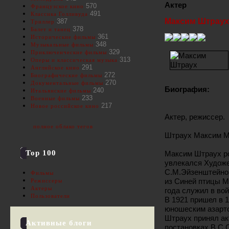
Актер
570
Французское кино
491
Классика Голливуда
Максим Штраух
387
Триллер
378
Балет и танец
361
Исторические фильмы
348
Музыкальные фильмы
329
Приключенческие фильмы
313
Оперы и классическая музыка
291
Английское кино
272
Биографические фильмы
270
Документальные фильмы
Биография:
240
Итальянские фильмы
233
Военные фильмы
217
Новое российское кино
Актер, режиссер.
полное облако тегов
Штраух Максим М
Top 100
Максим Штраух ро
увлекался Художе
С.М.Эйзенштейно
Фильмы
из Синей птицы М
Режиссеры
Актеры
года служил в во
Пользователи
В 1921 пришел в 1
юношеским азарто
Штраух принял ак
Активные блоги
постановках В.С.