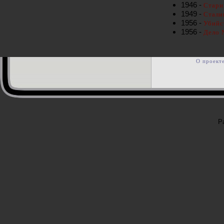
1946 -
Стари
1949 -
Стали
1956 -
Убийс
1956 -
Дело 
О проект
Р