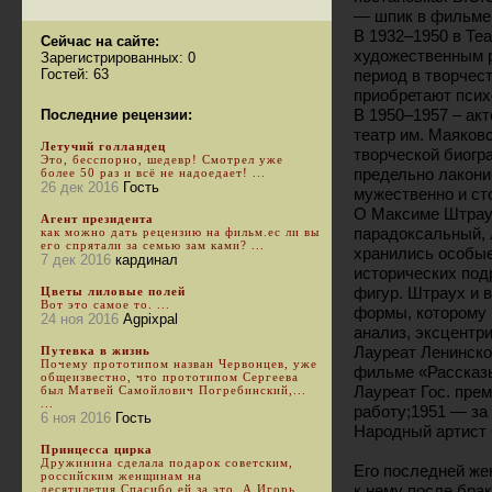
— шпик в фильме
В 1932–1950 в Те
Сейчас на сайте:
художественным р
Зарегистрированных: 0
Гостей: 63
период в творчес
приобретают псих
В 1950–1957 – акт
Последние рецензии:
театр им. Маяков
Летучий голландец
творческой биог
Это, бесспорно, шедевр! Смотрел уже
предельно лакони
более 50 раз и всё не надоедает! ...
26 дек 2016
Гость
мужественно и с
О Максиме Штраух
Агент президента
парадоксальный, 
как можно дать рецензию на фильм.ес ли вы
его спрятали за семью зам ками? ...
хранились особые 
7 дек 2016
кардинал
исторических под
фигур. Штраух и в
Цветы лиловые полей
Вот это самое то. ...
формы, которому 
24 ноя 2016
Agpixpal
анализ, эксцентри
Лауреат Ленинской
Путевка в жизнь
Почему прототипом назван Червонцев, уже
фильме «Рассказы
общеизвестно, что прототипом Сергеева
Лауреат Гос. пре
был Матвей Самойлович Погребинский,...
...
работу;1951 — за
6 ноя 2016
Гость
Народный артист 
Принцесса цирка
Дружинина сделала подарок советским,
Его последней же
российским женщинам на
к нему после бра
десятилетия.Спасибо ей за это. А Игорь