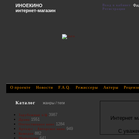
ИНОЕКИНО
Вход в кабинет
Фи
Регистрация
интернет-магазин
О проекте
Новости
F.A.Q.
Режиссеры
Актеры
Реценз
Каталог
жанры / теги
3987
Зарубежные х/ф
Интернет м
1551
Драма
1284
Отечественное кино
949
Артхаус - Авторское кино
С уваже
882
Комедия
641
Мелодрама