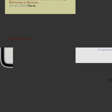
Кеблушек и Наталья... ...
24 окт 2016
Гость
Реклама на сайте
О проект
Р