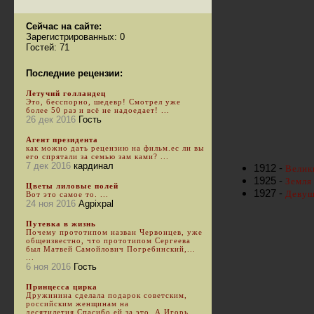
Сейчас на сайте:
Зарегистрированных: 0
Гостей: 71
Последние рецензии:
Летучий голландец
Это, бесспорно, шедевр! Смотрел уже
более 50 раз и всё не надоедает! ...
26 дек 2016
Гость
Агент президента
как можно дать рецензию на фильм.ес ли вы
его спрятали за семью зам ками? ...
7 дек 2016
кардинал
1912 -
Велик
1925 -
Земля
Цветы лиловые полей
1927 -
Девуш
Вот это самое то. ...
24 ноя 2016
Agpixpal
Путевка в жизнь
Почему прототипом назван Червонцев, уже
общеизвестно, что прототипом Сергеева
был Матвей Самойлович Погребинский,...
...
6 ноя 2016
Гость
Принцесса цирка
Дружинина сделала подарок советским,
российским женщинам на
десятилетия.Спасибо ей за это. А Игорь