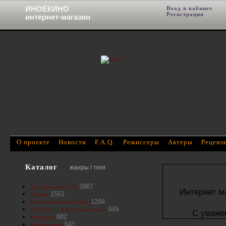
ИНОЕКИНО
Вход в кабинет
Фи
Регистрация
интернет-магазин
О проекте
Новости
F.A.Q.
Режиссеры
Актеры
Реценз
Каталог
жанры / теги
3987
Зарубежные х/ф
Интернет м
1551
Драма
1284
Отечественное кино
949
Артхаус - Авторское кино
С уваже
882
Комедия
641
Мелодрама