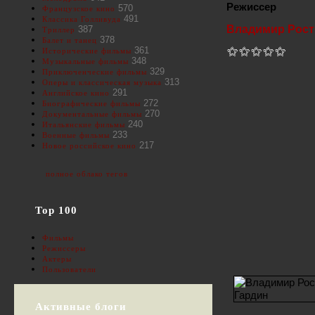
Режиссер
570
Французское кино
491
Классика Голливуда
Владимир Рост
387
Триллер
378
Балет и танец
361
Исторические фильмы
348
Музыкальные фильмы
329
Приключенческие фильмы
313
Оперы и классическая музыка
291
Английское кино
272
Биографические фильмы
270
Документальные фильмы
240
Итальянские фильмы
233
Военные фильмы
217
Новое российское кино
полное облако тегов
Top 100
Фильмы
Режиссеры
Актеры
Пользователи
Активные блоги