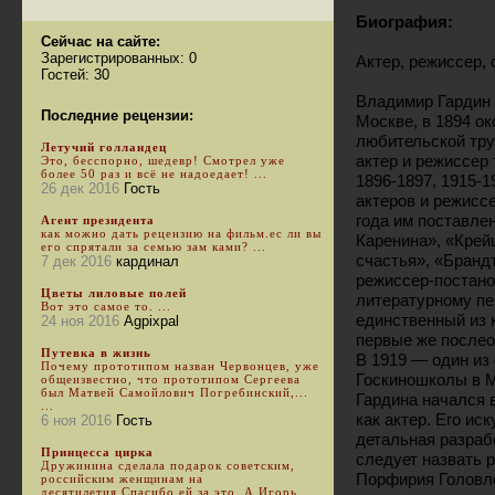
Биография:
Сейчас на сайте:
Зарегистрированных: 0
Актер, режиссер, 
Гостей: 30
Владимир Гардин 
Последние рецензии:
Москве, в 1894 ок
любительской тру
Летучий голландец
актер и режиссер
Это, бесспорно, шедевр! Смотрел уже
более 50 раз и всё не надоедает! ...
1896-1897, 1915-1
26 дек 2016
Гость
актеров и режисс
года им поставле
Агент президента
как можно дать рецензию на фильм.ес ли вы
Каренина», «Крей
его спрятали за семью зам ками? ...
счастья», «Бранд
7 дек 2016
кардинал
режиссер-постан
Цветы лиловые полей
литературному пе
Вот это самое то. ...
единственный из 
24 ноя 2016
Agpixpal
первые же послео
Путевка в жизнь
В 1919 — один из
Почему прототипом назван Червонцев, уже
Госкиношколы в М
общеизвестно, что прототипом Сергеева
был Матвей Самойлович Погребинский,...
Гардина начался в
...
как актер. Его и
6 ноя 2016
Гость
детальная разраб
Принцесса цирка
следует назвать 
Дружинина сделала подарок советским,
Порфирия Головле
российским женщинам на
десятилетия.Спасибо ей за это. А Игорь