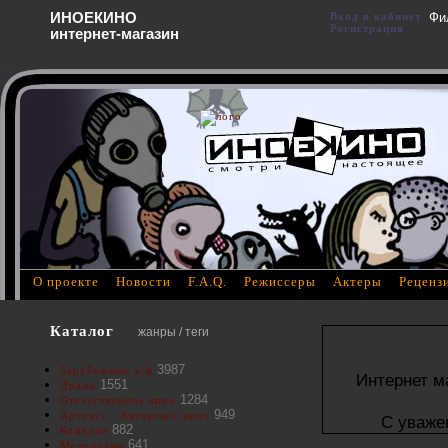
ИНОЕКИНО
Вход в кабинет
Фи
Регистрация
интернет-магазин
О проекте
Новости
F.A.Q.
Режиссеры
Актеры
Реценз
Каталог
жанры / теги
3987
Зарубежные х/ф
Интернет м
1551
Драма
1284
Отечественное кино
949
Артхаус - Авторское кино
С уваже
882
Комедия
641
Мелодрама