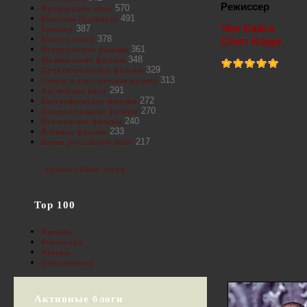
Режиссер
570
Французское кино
491
Классика Голливуда
Чен Кайге
387
Триллер
378
Балет и танец
Chen Kaige
361
Исторические фильмы
348
Музыкальные фильмы
329
Приключенческие фильмы
313
Оперы и классическая музыка
291
Английское кино
272
Биографические фильмы
270
Документальные фильмы
240
Итальянские фильмы
233
Военные фильмы
217
Новое российское кино
полное облако тегов
Top 100
Фильмы
Режиссеры
Актеры
Пользователи
Активные блоги