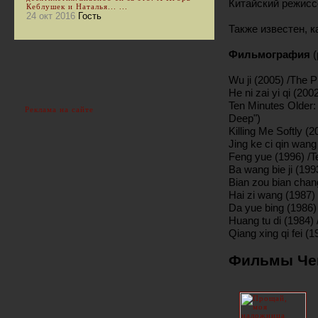
Китайский режиссе
Кеблушек и Наталья... ...
24 окт 2016
Гость
Также известен, к
Фильмография
Wu ji (2005) /The 
He ni zai yi qi (200
Ten Minutes Older:
Реклама на сайте
Deep")
Killing Me Softly (2
Jing ke ci qin wan
Feng yue (1996) /
Ba wang bie ji (19
Bian zou bian chang
Hai zi wang (1987) 
Da yue bing (1986)
Huang tu di (1984) 
Qiang xing qi fei (
Фильмы Чен