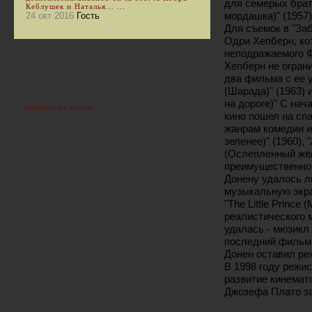
для семерых брать
Кеблушек и Наталья... ...
мордашка)" (1957)
24 окт 2016
Гость
Для съемок в "За
Одри Хепберн, ко
неподражаемого Ф
Хепберн не ограни
два фильма с ее 
(Шарада)" (1963) 
на дороге)" С нач
Реклама на сайте
кино пошел на сп
жанрам комедии и 
зеленее)" (1960), 
(Ослепленный жела
преимущественно 
Донену удалось л
музыкальную экра
"The Little Princ
реалистического 
удалась - мюзикл 
последний фильм B
Донен оставил ре
В 1998 году режи
развитие кинемат
Джозефа Плато за