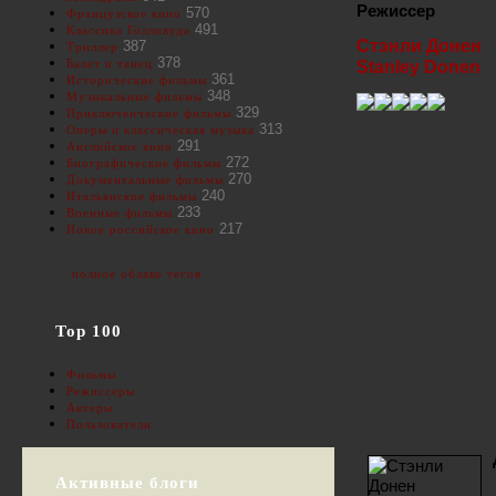
Режиссер
570
Французское кино
491
Классика Голливуда
Стэнли Донен
387
Триллер
378
Балет и танец
Stanley Donen
361
Исторические фильмы
348
Музыкальные фильмы
329
Приключенческие фильмы
313
Оперы и классическая музыка
291
Английское кино
272
Биографические фильмы
270
Документальные фильмы
240
Итальянские фильмы
233
Военные фильмы
217
Новое российское кино
полное облако тегов
Top 100
Фильмы
Режиссеры
Актеры
Пользователи
Активные блоги