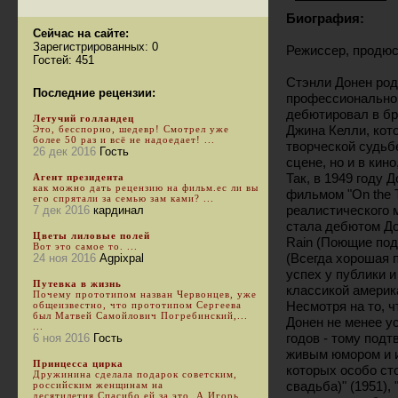
Биография:
Сейчас на сайте:
Зарегистрированных: 0
Режиссер, продюсе
Гостей: 451
Стэнли Донен род
Последние рецензии:
профессионально з
дебютировал в бр
Летучий голландец
Джина Келли, кот
Это, бесспорно, шедевр! Смотрел уже
более 50 раз и всё не надоедает! ...
творческой судьбе
26 дек 2016
Гость
сцене, но и в кин
Так, в 1949 году
Агент президента
как можно дать рецензию на фильм.ес ли вы
фильмом "On the T
его спрятали за семью зам ками? ...
реалистического 
7 дек 2016
кардинал
стала дебютом Доне
Цветы лиловые полей
Rain (Поющие под д
Вот это самое то. ...
(Всегда хорошая п
24 ноя 2016
Agpixpal
успех у публики и
Путевка в жизнь
классикой америк
Почему прототипом назван Червонцев, уже
Несмотря на то, ч
общеизвестно, что прототипом Сергеева
был Матвей Самойлович Погребинский,...
Донен не менее ус
...
годов - тому под
6 ноя 2016
Гость
живым юмором и и
Принцесса цирка
которых особо ст
Дружинина сделала подарок советским,
свадьба)" (1951), 
российским женщинам на
десятилетия.Спасибо ей за это. А Игорь