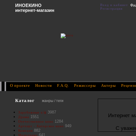
ИНОЕКИНО
Вход в кабинет
Фи
Регистрация
интернет-магазин
О проекте
Новости
F.A.Q.
Режиссеры
Актеры
Реценз
Каталог
жанры / теги
3987
Зарубежные х/ф
Интернет м
1551
Драма
1284
Отечественное кино
949
Артхаус - Авторское кино
С уваже
882
Комедия
641
Мелодрама