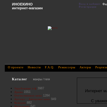
ИНОЕКИНО
Вход в кабинет
Фи
Регистрация
интернет-магазин
О проекте
Новости
F.A.Q.
Режиссеры
Актеры
Реценз
Каталог
жанры / теги
3987
Зарубежные х/ф
Интернет м
1551
Драма
1284
Отечественное кино
949
Артхаус - Авторское кино
С уваже
882
Комедия
641
Мелодрама