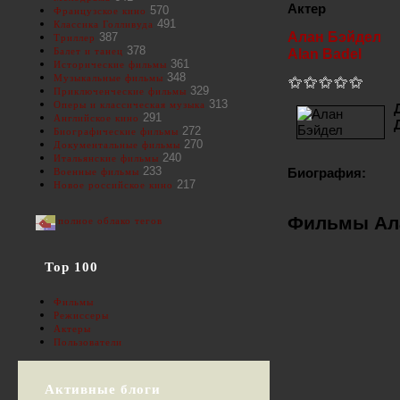
Актер
570
Французское кино
491
Классика Голливуда
Алан Бэйдел
387
Триллер
378
Балет и танец
Alan Badel
361
Исторические фильмы
348
Музыкальные фильмы
329
Приключенческие фильмы
313
Оперы и классическая музыка
291
Английское кино
272
Биографические фильмы
270
Документальные фильмы
240
Итальянские фильмы
233
Биография:
Военные фильмы
217
Новое российское кино
Фильмы Ал
полное облако тегов
Top 100
Фильмы
Режиссеры
Актеры
Пользователи
Активные блоги