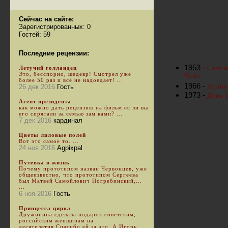
Сейчас на сайте:
Зарегистрированных: 0
Гостей: 59
Последние рецензии:
1953 -
Саломе
Летучий голландец
Это, бесспорно, шедевр! Смотрел уже
Veils
более 50 раз и всё не надоедает! ...
1966 -
Арабе
26 дек 2016
Гость
1973 -
День Ш
Агент президента
как можно дать рецензию на фильм.ес ли вы
его спрятали за семью зам ками? ...
7 дек 2016
кардинал
Цветы лиловые полей
Вот это самое то. ...
24 ноя 2016
Agpixpal
Путевка в жизнь
Почему прототипом назван Червонцев, уже
общеизвестно, что прототипом Сергеева
был Матвей Самойлович Погребинский,...
...
6 ноя 2016
Гость
Принцесса цирка
Дружинина сделала подарок советским,
российским женщинам на
десятилетия.Спасибо ей за это. А Игорь