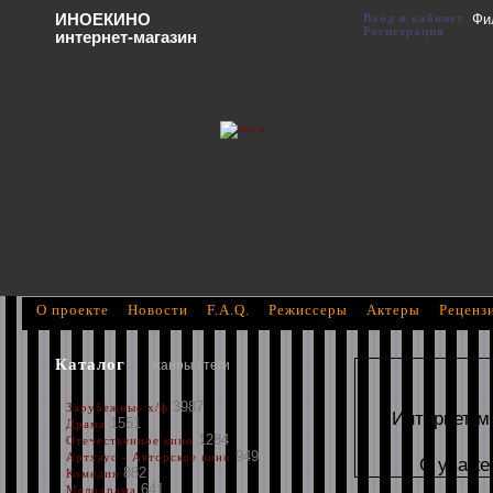
ИНОЕКИНО
Вход в кабинет
Фи
Регистрация
интернет-магазин
О проекте
Новости
F.A.Q.
Режиссеры
Актеры
Реценз
Каталог
жанры / теги
3987
Зарубежные х/ф
Интернет м
1551
Драма
1284
Отечественное кино
949
Артхаус - Авторское кино
С уваже
882
Комедия
641
Мелодрама