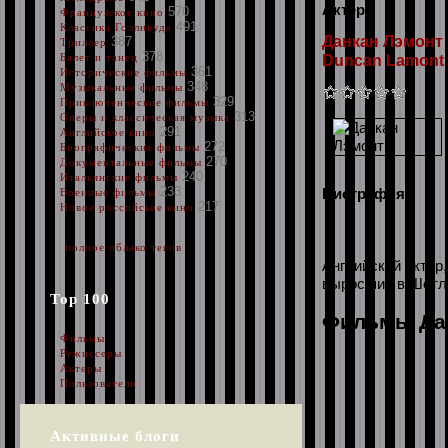
Актер
570
Французское кино
491
Классика Голливуда
Данкан Лэмонт
387
Триллер
378
Балет и танец
Duncan Lamont
361
Исторические фильмы
348
Музыкальные фильмы
329
Приключенческие фильмы
313
Оперы и классическая музыка
291
Английское кино
272
Биографические фильмы
270
Документальные фильмы
240
Итальянские фильмы
233
Биография:
Военные фильмы
217
Новое российское кино
полное облако тегов
Английский актер,
выросший в Шотл
Top 100
Фильмы Да
Фильмы
Режиссеры
Актеры
Пользователи
Активные блоги