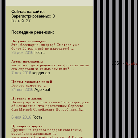
Сейчас на сайте:
Зарегистрированных: 0
Гостей: 27
Последние рецензии:
Летучий голландец
Это, бесспорно, шедевр! Смотрел уже
более 50 раз и всё не надоедает! ...
26 дек 2016
Гость
Агент президента
1966 -
Арабе
как можно дать рецензию на фильм.ес ли вы
его спрятали за семью зам ками? ...
7 дек 2016
кардинал
Цветы лиловые полей
Вот это самое то. ...
24 ноя 2016
Agpixpal
Путевка в жизнь
Почему прототипом назван Червонцев, уже
общеизвестно, что прототипом Сергеева
был Матвей Самойлович Погребинский,...
...
6 ноя 2016
Гость
Принцесса цирка
Дружинина сделала подарок советским,
российским женщинам на
десятилетия.Спасибо ей за это. А Игорь