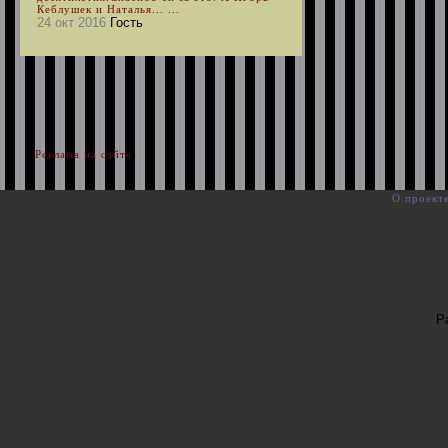
Кеблушек и Наталья... ...
24 окт 2016
Гость
Реклама на сайте
О проект
Р