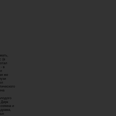
мать,
 (в
ботал
- в
ал
ая же
оузи
ел
тического
она
олодого
 Дирк
хозяина и
 драма,
вых