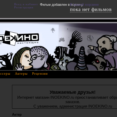
Вход в кабинет
Фильм добавлен в корзину
В вашей корзине
Регистрация
пока нет фильмов
ссеры
Актеры
Рецензии
Уважаемые друзья!
Интернет магазин INOEKINO.ru приостанавливает обр
заказов.
С уважением, администрация INOEKINO.ru
Актер