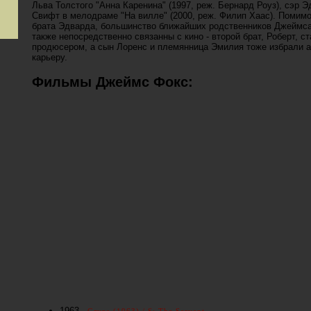
Льва Толстого "Анна Каренина" (1997, реж. Бернард Роуз), сэр Э
Свифт в мелодраме "На вилле" (2000, реж. Филип Хаас). Помим
брата Эдварда, большинство ближайших родственников Джеймс
также непосредственно связанны с кино - второй брат, Роберт, с
продюсером, а сын Лоренс и племянница Эмилия тоже избрали 
карьеру.
Фильмы Джеймс Фокс:
1963 -
Слуга (1963) / S: The Servant