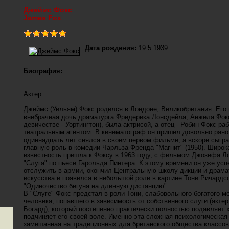
Джеймс Фокс
James Fox
Дата рождения:
19.5.1939
Биография:
Актер.
Джеймс (Уильям) Фокс родился в Лондоне, Великобритания. Его 
внебрачная дочь драматурга Фредерика Лонсдейла, Анжела Фокс
девичестве - Уортингтон), была актрисой, а отец - Робин Фокс ра
театральным агентом. В кинематограф он пришел довольно рано 
одиннадцать лет снялся в своем первом фильме, а вскоре сыгр
главную роль в комедии Чарльза Френда "Магнит" (1950). Широк
известность пришла к Фоксу в 1963 году, с фильмом Джозефа Л
"Слуга" по пьесе Гарольда Пинтера. К этому времени он уже усп
отслужить в армии, окончил Центральную школу дикции и драма
искусства и появился в небольшой роли в картине Тони Ричардс
"Одиночество бегуна на длинную дистанцию".
В "Слуге" Фокс предстал в роли Тони, слабовольного богатого м
человека, попавшего в зависимость от собственного слуги (актер
Богард), который постепенно практически полностью подавляет 
подчиняет его своей воле. Именно эта сложная психологическая
замешанная на традиционных для британского общества классо