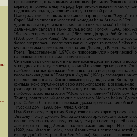
противоречиях, стала самым известным фильмом Фокса за всю 
карьеру и принесла ему награду Британской академии как лучш
подающему надежды новому актеру в главной роли.
Вслед за этим Фокс вместе со своей партнершей по "Слуге" акт
Сарой Майлз снялся в известной комедии Кена Аннакина "Эти
удивительные мужчины в своих летающих машинах" (1965) и в
дальнейшем сыграл в таких фильмах как "Погоня" (1966, реж. Ар
"Весьма современная Милли" (1967, реж. Джордж Рой Хилл) и "
(1968, реж. Карел Рейш). Однако в начале семидесятых актерска
Фокса прервалась - после того как он сыграл гангстера Чейза в 
культовой экспериментальной картине Дональда Кэммелла и Ни
Роега "Представление" (1970), он присоединился к религиозной 
на несколько лет оставил кинематограф.
Он вновь стал сниматься в начале восьмидесятых годов и вскор
 вы
утвердился в статусе звезды, занятой в характерных ролях. Одн
наиболее важных фильмов Фокса после его возвращения на экр
колониальная драма "Поездка в Индию" (1984) - последняя рабо
прославленного английского режиссера Дэвида Лина. За год до 
фильма Фокс опубликовал свою автобиографию "Возвращение:
руководство для актера". Среди других фильмов с участием Фо
наиболее известны мюзикл "Абсолютные новички" (1986, реж. Д
Темпл), политический детектив с участием Майкла Кейна "Доносч
уже
реж. Саймон Лэнгтон) и шпионская драма времен холодной войн
"Русский дом" (1990, реж. Фред Скепси).
.
Подобно своему старшему брату, известному характерному акте
Эдварду Фоксу, Джеймс благодаря своей аристократической вне
всегда немного надменному взгляду, сыграл немало ролей пожи
аристократов - лорд Холмс в политическом триллере "Игры патр
(1992, реж. Филлип Нойс), лорд Дарлингтон в психологической д
исходе дня" (1993, реж. Джеймс Айвори), Каренин в экранизации