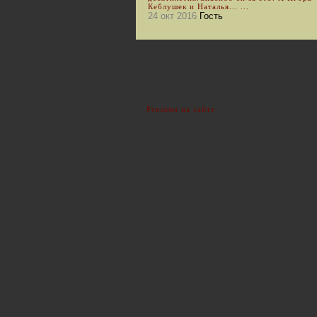
Кеблушек и Наталья... ...
24 окт 2016
Гость
Реклама на сайте