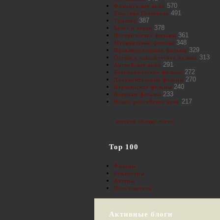
570
Французское кино
491
Классика Голливуда
387
Триллер
378
Балет и танец
361
Исторические фильмы
348
Музыкальные фильмы
329
Приключенческие фильмы
313
Оперы и классическая музыка
291
Английское кино
272
Биографические фильмы
270
Документальные фильмы
240
Итальянские фильмы
233
Военные фильмы
217
Новое российское кино
полное облако тегов
Top 100
Фильмы
Режиссеры
Актеры
Пользователи
Активные блоги