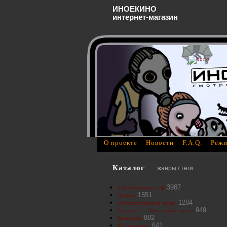
ИНОЕКИНО
интернет-магазин
О проекте
Новости
F.A.Q.
Режи
Каталог
жанры / теги
3987
Зарубежные х/ф
1551
Драма
1284
Отечественное кино
949
Артхаус - Авторское кино
882
Комедия
641
Мелодрама