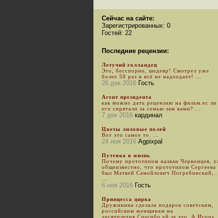
Сейчас на сайте:
Зарегистрированных: 0
Гостей: 22
Последние рецензии:
Летучий голландец
Это, бесспорно, шедевр! Смотрел уже
более 50 раз и всё не надоедает! ...
26 дек 2016
Гость
Агент президента
как можно дать рецензию на фильм.ес ли
его спрятали за семью зам ками? ...
7 дек 2016
кардинал
Цветы лиловые полей
Вот это самое то. ...
24 ноя 2016
Agpixpal
Путевка в жизнь
Почему прототипом назван Червонцев, 
общеизвестно, что прототипом Сергеева
был Матвей Самойлович Погребинский,..
...
6 ноя 2016
Гость
Принцесса цирка
Дружинина сделала подарок советским,
российским женщинам на
десятилетия.Спасибо ей за это. А Игорь