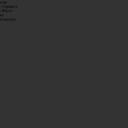
дгар
о старшего
а Фокса
тал
актерскую