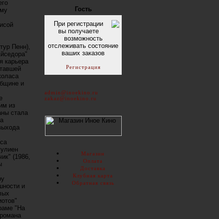
его
Гость
ему
При регистрации
рисой
вы получаете
возможность
отслеживать состояние
тур Пенн),
ваших заказов
Айседора"
я карьера
Регистрация
ставшей
коласа
общине и
admin@inoekino.ru
е
zakaz@inoekino.ru
им из
аны стала
та
выхода
кса
жулиен
Магазин
ик" (1986,
Оплата
ы
Доставка
Клубная карта
ру
Обратная связь
шности и
лых
иотов"
раме "На
 романа