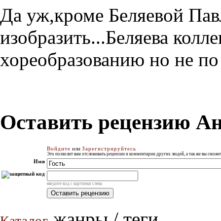
Да уж,кроме Беляевой Пав
изобразить...Беляева колл
хореобразованию но не по 
Оставить рецензию А
Войдите
или
Зарегистрируйтесь
Это позволит вам отслеживать рецензии и комментарии других людей, а так же вы смож
Имя
введите код с картинки слева
жанры / теги