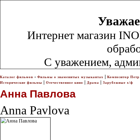
Уважае
Интернет магазин INO
обрабо
С уважением, адм
-
|
Каталог фильмов
Фильмы о знаменитых музыкантах
Композитор Петр
|
|
|
Исторические фильмы
Отечественное кино
Драма
Зарубежные х/ф
Анна Павлова
Anna Pavlova