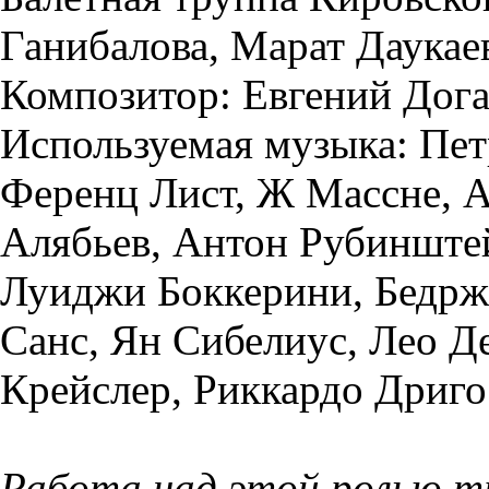
Ганибалова, Марат Даукае
Композитор: Евгений Дога
Используемая музыка: Пет
Ференц Лист, Ж Массне, А
Алябьев, Антон Рубинштей
Луиджи Боккерини, Бедрж
Санс, Ян Сибелиус, Лео 
Крейслер, Риккардо Дриго
Работа над этой ролью тр