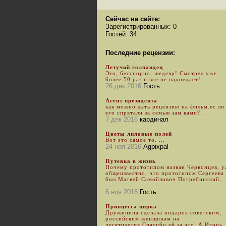
Сейчас на сайте:
Зарегистрированных: 0
Гостей: 34
Последние рецензии:
Летучий голландец
Это, бесспорно, шедевр! Смотрел уже
более 50 раз и всё не надоедает! ...
26 дек 2016
Гость
Агент президента
как можно дать рецензию на фильм.ес ли
его спрятали за семью зам ками? ...
7 дек 2016
кардинал
Цветы лиловые полей
Вот это самое то. ...
24 ноя 2016
Agpixpal
Путевка в жизнь
Почему прототипом назван Червонцев, 
общеизвестно, что прототипом Сергеева
был Матвей Самойлович Погребинский,..
...
6 ноя 2016
Гость
Принцесса цирка
Дружинина сделала подарок советским,
российским женщинам на
десятилетия.Спасибо ей за это. А Игорь