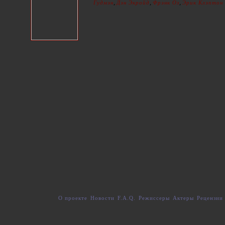
,
,
,
Гудмэн
Дэн Экройд
Фрэнк Оз
Эрик Клэптон
О проекте
Новости
F.A.Q.
Режиссеры
Актеры
Рецензии