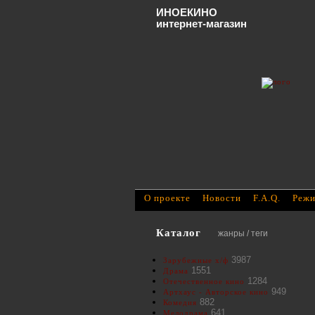
ИНОЕКИНО
интернет-магазин
О проекте
Новости
F.A.Q.
Режи
Каталог
жанры / теги
3987
Зарубежные х/ф
1551
Драма
1284
Отечественное кино
949
Артхаус - Авторское кино
882
Комедия
641
Мелодрама