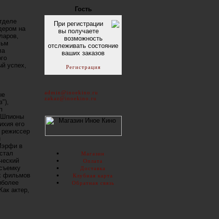
Гость
тделе
При регистрации
дером на
вы получаете
ларов,
возможность
льм
отслеживать состояние
ла
ваших заказов
ого
й успех,
Регистрация
admin@inoekino.ru
ые
zakaz@inoekino.ru
"),
п
("Шпионы
ихия его
й режиссер
и
Мэрфи в
 стал
Магазин
рческий
Оплата
 съемку
Доставка
их фильмов
Клубная карта
иболее
Обратная связь
Как актер,