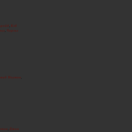
,
кройд
Кэб
,
льз
Чарльз
,
эвид Ноутон
,
ртон
Джон