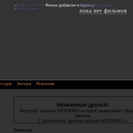
Вход в кабинет
Фильм добавлен в корзину
В вашей корзине
Регистрация
пока нет фильмов
ссеры
Актеры
Рецензии
Уважаемые друзья!
Интернет магазин INOEKINO.ru приостанавливает обр
заказов.
С уважением, администрация INOEKINO.ru
Режиссер