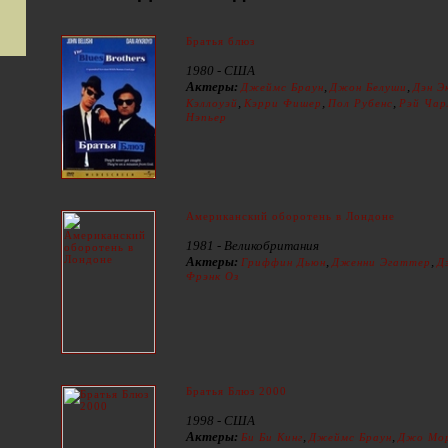
Братья блюз
1980 - США
Актеры:
,
,
Джеймс Браун
Джон Белуши
Дэн Э
,
,
,
Кэллоуэй
Кэрри Фишер
Пол Рубенс
Рэй Чар
Нэпьер
Американский оборотень в Лондоне
1981 - Великобритания
Актеры:
,
,
Гриффин Дьюн
Дженни Эгаттер
Д
Фрэнк Оз
Братья Блюз 2000
1998 - США
Актеры:
,
,
Би Би Кинг
Джеймс Браун
Джо Мо