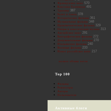
570
Французское кино
491
Классика Голливуда
387
Триллер
378
Балет и танец
361
Исторические фильмы
348
Музыкальные фильмы
329
Приключенческие фильмы
313
Оперы и классическая музыка
291
Английское кино
272
Биографические фильмы
270
Документальные фильмы
240
Итальянские фильмы
233
Военные фильмы
217
Новое российское кино
полное облако тегов
Top 100
Фильмы
Режиссеры
Актеры
Пользователи
Активные блоги