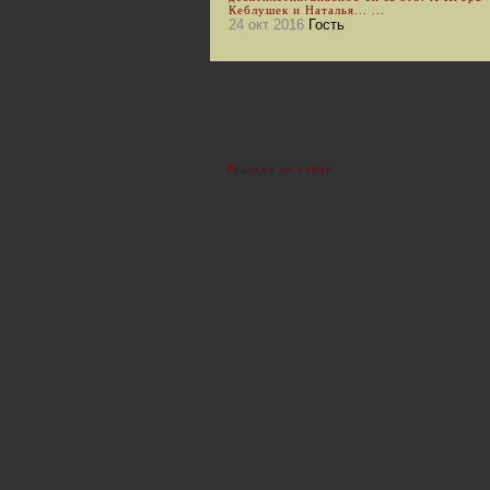
Кеблушек и Наталья... ...
24 окт 2016
Гость
Реклама на сайте