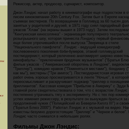
Режиссер, актер, продюсер, сценарист, композитор.
Джон Лэндис начал работу в кинематографе еще подростком в о
писем кинокомпании 20th Century Fox. Затем был в Европе каска
съемках вестернов. По возвращении в Голливуд за 60 тысяч дол
занятых у родителей и друзей, в 1971 году снял пародийный фи
ужасов "Хлам" (на экраны вышел в 1973 году). Затем последова
"Кентуккская киносолянка" - экранизация популярного театральн
розыгрышного шоу, которая принесла Лэндису первый финансовы
еще более упрочившийся после выпуска "Зверинца в стиле
"Национального памфлета". Лэндис - ведущий комедиограф
послевоенного поколения бэби-бумеров, этакий голливудский
постмодернист, который увлеченно анатомирует широко известн
кинофабулы - "приключения бродячих музыкантов" ("Братья Блюз
 вы
фильм ужасов - ("Американский оборотень в Лондоне", видеокли
"Триллер"), комедию нравов ("Поменяться местами"), бондиану 
как мы"), вестерны ("Три амигос"). Постмодернистская игровая ст
работ очень хорошо просматривается в ленте "Ночью", в которо
переосмысливает и раскручивает поджанр "триллер о похищени
бриллиантов". Кассовая комедия "Прибытие в Америку" с Эдди 
главной роли свидетельствовала о том, что с возрастом Лэндис
постепенно утрачивать тягу к эксперименту. Но с тех пор комме
уже
успех изменил режиссеру, в результате он вынужден браться за
.
продолжений чужих ("Полицейский из Беверли-Хиллз III") и сво
("Братья Блюз 2000"). Работал Лэндис и с музыкой на видео. На
известны безумно дорогостоящие "Триллер" и "Черное и белое". 
Лэндис часто снимался в небольших ролях.
Фильмы Джон Лэндис: