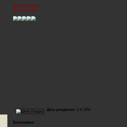
Джон Лэндис
John Landis
Дата рождения:
3.8.1950
Биография: