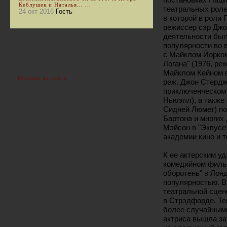
Кеблушек и Наталья... ...
театральных роле
24 окт 2016
Гость
в которой в роли
режиссер сэр Джо
деятельности был
популярности во 
с Майклом Йорком
Логана" (1976, р
Майклом Кейном в
Реклама на сайте
реж. Джон Стердж
приключенческом 
Ньюэлл), а также 
Сидней Люмет) п
Бартона и многих 
Мэйсон в "Эквусе
академии кино и 
К ее актерским у
комедийном филь
оборотень" в Лон
популярностью. В
театральной сцен
в Стрэдфорде. Те
более случайными
актриса вышла за