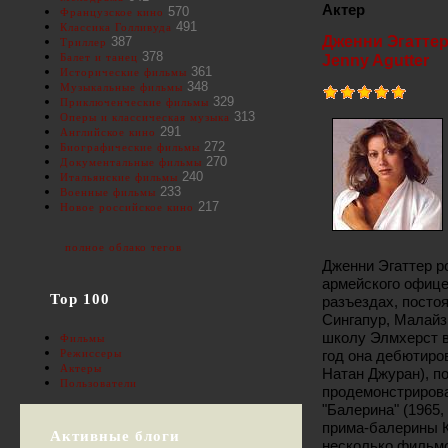
Актер
570
Французское кино
491
Классика Голливуда
Дженни Эгатте
387
Триллер
378
Балет и танец
Jenny Agutter
361
Исторические фильмы
348
Музыкальные фильмы
329
Приключенческие фильмы
313
Оперы и классическая музыка
291
Английское кино
272
Биографические фильмы
270
Документальные фильмы
240
Итальянские фильмы
233
Военные фильмы
217
Новое российское кино
полное облако тегов
Дженни Эгаттер р
армейского офицер
Top 100
разъездах, постоя
Сингапур, Малайз
школу Элмхерст в
Фильмы
год она дебютиров
Режиссеры
Актеры
Натан Джуран), п
Пользователи
продемонстрирова
"Балерина" (1965
прима-балерины К
Активные блоги
несколько фильмо