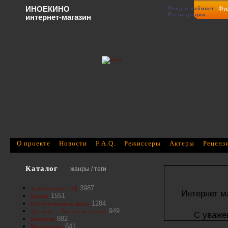
ИНОЕКИНО
Вход в кабинет
Фи
Регистрация
интернет-магазин
О проекте
Новости
F.A.Q.
Режиссеры
Актеры
Реценз
Каталог
жанры / теги
3987
Зарубежные х/ф
Интернет м
1551
Драма
1284
Отечественное кино
949
Артхаус - Авторское кино
С уваже
882
Комедия
641
Мелодрама