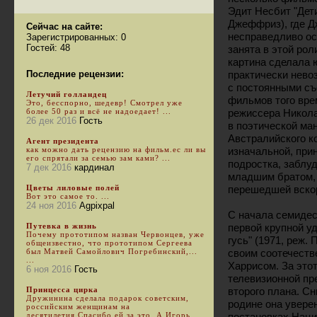
Эдит Несбит "Дети
Джеффриз), где Д
Сейчас на сайте:
несправедливо ос
Зарегистрированных: 0
Гостей: 48
занята в этой рол
картина сделала 
Последние рецензии:
практически нево
с постоянными съ
Летучий голландец
фильмов того врем
Это, бесспорно, шедевр! Смотрел уже
более 50 раз и всё не надоедает! ...
режиссера Никола
26 дек 2016
Гость
в поэтической ма
Австралийского к
Агент президента
как можно дать рецензию на фильм.ес ли вы
изначальной, при
его спрятали за семью зам ками? ...
подростка, заблу
7 дек 2016
кардинал
младшим братом, 
Цветы лиловые полей
перешедшей вскор
Вот это самое то. ...
24 ноя 2016
Agpixpal
С начала семидес
Путевка в жизнь
первой крупной у
Почему прототипом назван Червонцев, уже
гусь" (1971, реж.
общеизвестно, что прототипом Сергеева
был Матвей Самойлович Погребинский,...
своим соотечеств
...
Харрисом. За это
6 ноя 2016
Гость
телевизионной пр
Принцесса цирка
второго плана. С
Дружинина сделала подарок советским,
родине она увере
российским женщинам на
десятилетия.Спасибо ей за это. А Игорь
постановках Наци