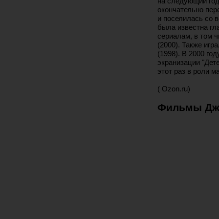
на следующий год
окончательно пер
и поселилась со 
была известна гл
сериалам, в том 
(2000). Также игр
(1998). В 2000 го
экранизации "Дете
этот раз в роли м
( Ozon.ru)
Фильмы Дже