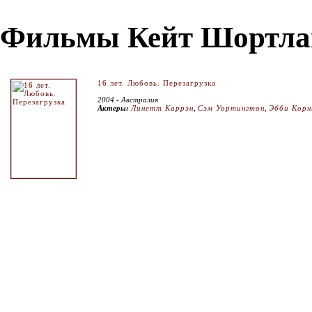
Фильмы Кейт Шортла
16 лет. Любовь. Перезагрузка
2004 - Австралия
Актеры:
Линетт Каррэн
,
Сэм Уортингтон
,
Эбби Кор