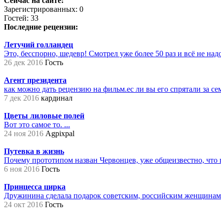
Сейчас на сайте:
Зарегистрированных: 0
Гостей: 33
Последние рецензии:
Летучий голландец
Это, бесспорно, шедевр! Смотрел уже более 50 раз и всё не надое
26 дек 2016
Гость
Агент президента
как можно дать рецензию на фильм.ес ли вы его спрятали за сем
7 дек 2016
кардинал
Цветы лиловые полей
Вот это самое то. ...
24 ноя 2016
Agpixpal
Путевка в жизнь
Почему прототипом назван Червонцев, уже общеизвестно, что 
6 ноя 2016
Гость
Принцесса цирка
Дружинина сделала подарок советским, российским женщинам на
24 окт 2016
Гость