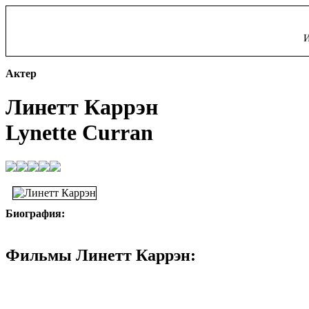
И
Актер
Линетт Каррэн
Lynette Curran
Биография:
Фильмы Линетт Каррэн: