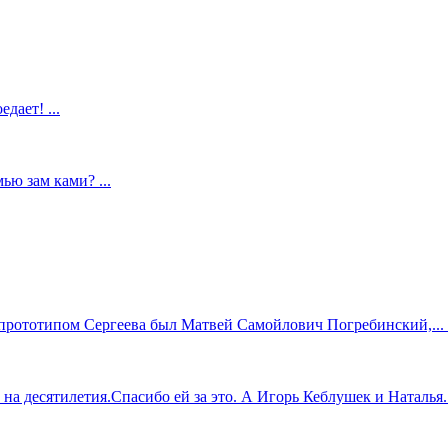
дает! ...
ью зам ками? ...
прототипом Сергеева был Матвей Самойлович Погребинский,... .
 десятилетия.Спасибо ей за это. А Игорь Кеблушек и Наталья...