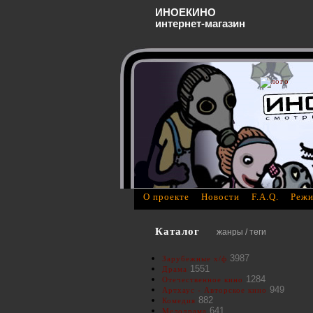
ИНОЕКИНО
интернет-магазин
О проекте
Новости
F.A.Q.
Режи
Каталог
жанры / теги
3987
Зарубежные х/ф
1551
Драма
1284
Отечественное кино
949
Артхаус - Авторское кино
882
Комедия
641
Мелодрама