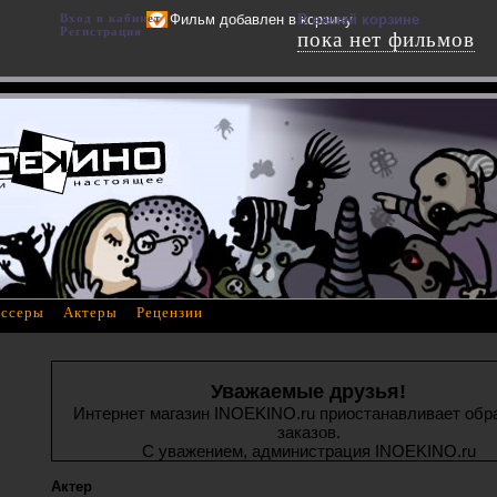
Вход в кабинет
Фильм добавлен в корзину
В вашей корзине
Регистрация
пока нет фильмов
ссеры
Актеры
Рецензии
Уважаемые друзья!
Интернет магазин INOEKINO.ru приостанавливает обр
заказов.
С уважением, администрация INOEKINO.ru
Актер