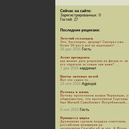
Сейчас на сайте:
Зарегистрированных: 0
Гостей: 27
Последние рецензии:
Летучий голландец
Это, бесспорно, шедевр! Смотрел уже
более 50 раз и всё не надоедает! ...
26 дек 2016
Гость
Агент президента
как можно дать рецензию на фильм.ес ли
его спрятали за семью зам ками? ...
7 дек 2016
кардинал
Цветы лиловые полей
Вот это самое то. ...
24 ноя 2016
Agpixpal
Путевка в жизнь
Почему прототипом назван Червонцев, 
общеизвестно, что прототипом Сергеева
был Матвей Самойлович Погребинский,..
...
6 ноя 2016
Гость
Принцесса цирка
Дружинина сделала подарок советским,
российским женщинам на
десятилетия.Спасибо ей за это. А Игорь