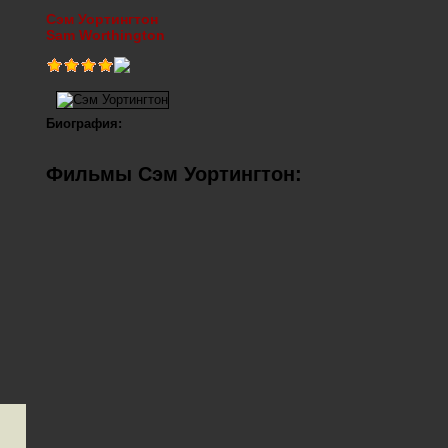
Сэм Уортингтон
Sam Worthington
Биография:
Фильмы Сэм Уортингтон: