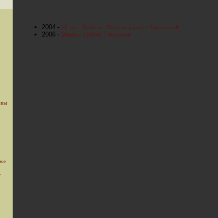
2004 -
16 лет. Любовь. Перезагрузка / Somersault
2006 -
Макбет (2006) / Macbeth
 вы
уже
.