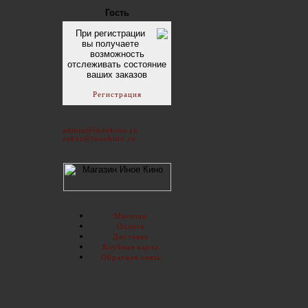
Гость
При регистрации
вы получаете
возможность
отслеживать состояние
ваших заказов
Регистрация
admin@inoekino.ru
zakaz@inoekino.ru
Магазин
Оплата
Доставка
Клубная карта
Обратная связь