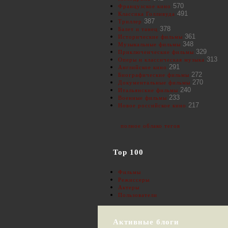
570
Французское кино
491
Классика Голливуда
387
Триллер
378
Балет и танец
361
Исторические фильмы
348
Музыкальные фильмы
329
Приключенческие фильмы
313
Оперы и классическая музыка
291
Английское кино
272
Биографические фильмы
270
Документальные фильмы
240
Итальянские фильмы
233
Военные фильмы
217
Новое российское кино
полное облако тегов
Top 100
Фильмы
Режиссеры
Актеры
Пользователи
Активные блоги