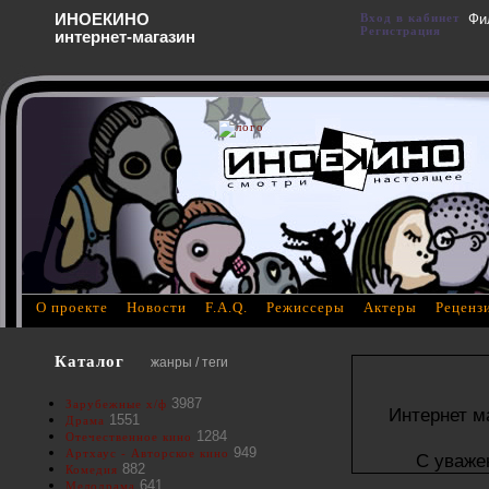
ИНОЕКИНО
Вход в кабинет
Фи
Регистрация
интернет-магазин
О проекте
Новости
F.A.Q.
Режиссеры
Актеры
Реценз
Каталог
жанры / теги
3987
Зарубежные х/ф
Интернет м
1551
Драма
1284
Отечественное кино
949
Артхаус - Авторское кино
С уваже
882
Комедия
641
Мелодрама