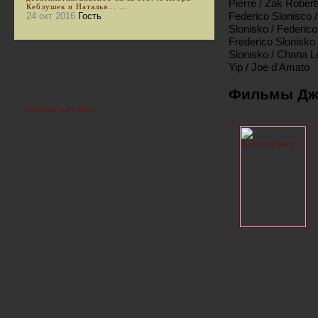
Pierre / Zak Robert
Кеблушек и Наталья... ...
Federico Slonisco /
24 окт 2016
Гость
Slonisko / Federico
Frederico Slonisko 
Slonisko / Chana L
Yip / Joe d'Amato
Фильмы Джо
Реклама на сайте