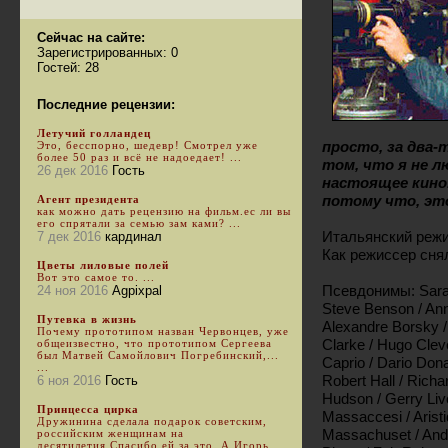
Сейчас на сайте:
Зарегистрированных: 0
Гостей: 28
Последние рецензии:
Летучий голландец
просто, за два-
Это, бесспорно, шедевр! Смотрел уже
более 50 раз и всё не надоедает! ...
том, что я не л
26 дек 2016
Гость
настоящее кино.
потому что, эт
Агент президента
как можно дать рецензию на фильм.ес ли вы
его спрятали за семью зам ками? ...
Итальянский режис
7 дек 2016
кардинал
Как режиссер сня
Цветы лиловые полей
Вот это самое то. ...
Псевдонимы: Sarah
24 ноя 2016
Agpixpal
Steve Benson / Ann
Путевка в жизнь
Alexandre Borsky /
Почему прототипом назван Червонцев, уже
Clarke / Hugo Clev
общеизвестно, что прототипом Сергеева
был Матвей Самойлович Погребинский,...
Caprio / Dario Dona
...
Robert Hall / Richa
6 ноя 2016
Гость
Hudson / Gerry Liv
Принцесса цирка
Massaccesi / Arist
Дружинина сделала подарок советским,
Massachuset / Andr
российским женщинам на
десятилетия.Спасибо ей за это. А Игорь