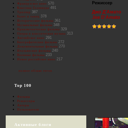
Режиссер
570
Французское кино
491
Классика Голливуда
Джо Д'Амато
387
Триллер
378
Балет и танец
Joe D'Amato
361
Исторические фильмы
348
Музыкальные фильмы
329
Приключенческие фильмы
313
Оперы и классическая музыка
291
Английское кино
272
Биографические фильмы
270
Документальные фильмы
240
Итальянские фильмы
233
Военные фильмы
217
Новое российское кино
полное облако тегов
Top 100
Фильмы
Режиссеры
Актеры
Пользователи
Активные блоги