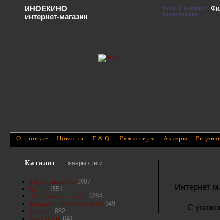
ИНОЕКИНО
Вход в кабинет
Фи
Регистрация
интернет-магазин
О проекте
Новости
F.A.Q.
Режиссеры
Актеры
Реценз
Каталог
жанры / теги
3987
Зарубежные х/ф
Интернет м
1551
Драма
1284
Отечественное кино
949
Артхаус - Авторское кино
С уваже
882
Комедия
641
Мелодрама