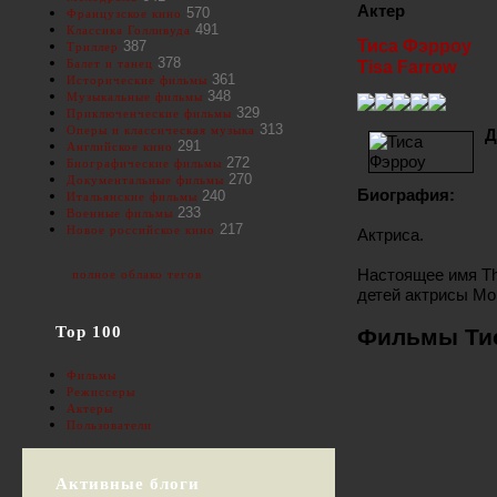
Актер
570
Французское кино
491
Классика Голливуда
Тиса Фэрроу
387
Триллер
378
Балет и танец
Tisa Farrow
361
Исторические фильмы
348
Музыкальные фильмы
329
Приключенческие фильмы
313
Оперы и классическая музыка
Д
291
Английское кино
272
Биографические фильмы
270
Документальные фильмы
Биография:
240
Итальянские фильмы
233
Военные фильмы
217
Новое российское кино
Актриса.
Настоящее имя The
полное облако тегов
детей актрисы Мо
Top 100
Фильмы Ти
Фильмы
Режиссеры
Актеры
Пользователи
Активные блоги