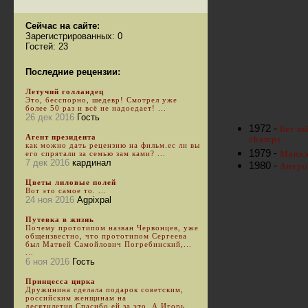
Сейчас на сайте:
Зарегистрированных: 0
Гостей: 23
Последние рецензии:
Летучий голландец
Это, бесспорно, шедевр! Смотрел уже
более 50 раз и всё не надоедает! ...
26 дек 2016
Гость
1972 -
Бег за
Агент президента
champs
как можно дать рецензию на фильм.ес ли вы
1979 -
Манхэ
его спрятали за семью зам ками? ...
7 дек 2016
кардинал
1980 -
Антро
Цветы лиловые полей
Вот это самое то. ...
24 ноя 2016
Agpixpal
Путевка в жизнь
Почему прототипом назван Червонцев, уже
общеизвестно, что прототипом Сергеева
был Матвей Самойлович Погребинский,...
...
6 ноя 2016
Гость
Принцесса цирка
Дружинина сделала подарок советским,
российским женщинам на
десятилетия.Спасибо ей за это. А Игорь