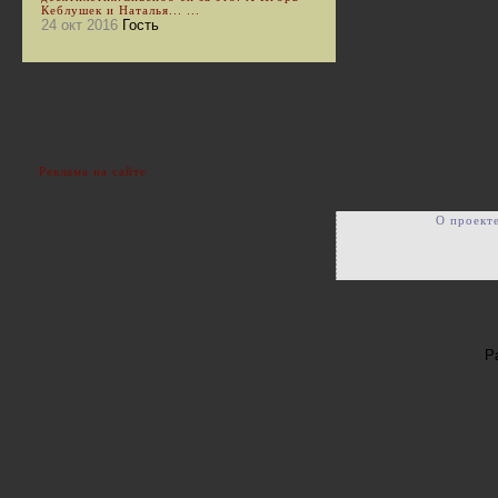
Кеблушек и Наталья... ...
24 окт 2016
Гость
Реклама на сайте
О проект
Р