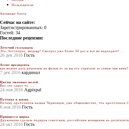
Пользователи
Активные блоги
Сейчас на сайте:
Зарегистрированных: 0
Гостей: 34
Последние рецензии:
Летучий голландец
Это, бесспорно, шедевр! Смотрел уже более 50 раз и всё не надоедает! ...
26 дек 2016
Гость
Агент президента
как можно дать рецензию на фильм.ес ли вы его спрятали за семью зам ками? 
7 дек 2016
кардинал
Цветы лиловые полей
Вот это самое то. ...
24 ноя 2016
Agpixpal
Путевка в жизнь
Почему прототипом назван Червонцев, уже общеизвестно, что прототипом Се
6 ноя 2016
Гость
Принцесса цирка
Дружинина сделала подарок советским, российским женщинам на десятилетия.
24 окт 2016
Гость