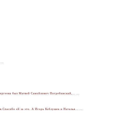
...
ргеева был Матвей Самойлович Погребинский,... ...
Спасибо ей за это. А Игорь Кеблушек и Наталья... ...