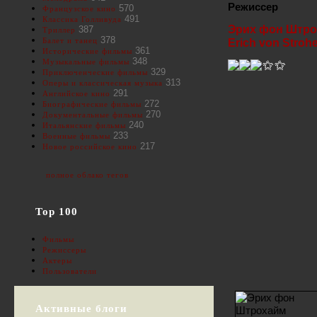
Режиссер
570
Французское кино
491
Классика Голливуда
Эрих фон Штр
387
Триллер
378
Балет и танец
Erich von Stroh
361
Исторические фильмы
348
Музыкальные фильмы
329
Приключенческие фильмы
313
Оперы и классическая музыка
291
Английское кино
272
Биографические фильмы
270
Документальные фильмы
240
Итальянские фильмы
233
Военные фильмы
217
Новое российское кино
полное облако тегов
Top 100
Фильмы
Режиссеры
Актеры
Пользователи
Активные блоги