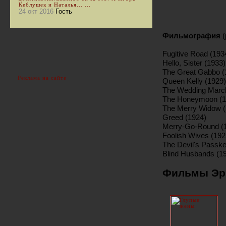
Кеблушек и Наталья... ...
24 окт 2016
Гость
Фильмография
Fugitive Road (193
Hello, Sister (1933)
The Great Gabbo (1
Реклама на сайте
Queen Kelly (1929)
The Wedding Marc
The Honeymoon (1
The Merry Widow (
Greed (1924)
Merry-Go-Round (1
Foolish Wives (192
The Devil's Passke
Blind Husbands (1
Фильмы Эр