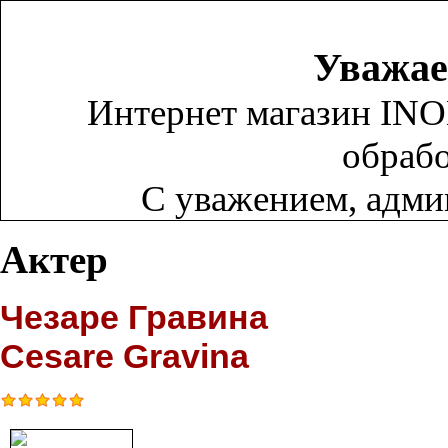
Уважае
Интернет магазин INO
обрабо
С уважением, адм
Актер
Чезаре Гравина
Cesare Gravina