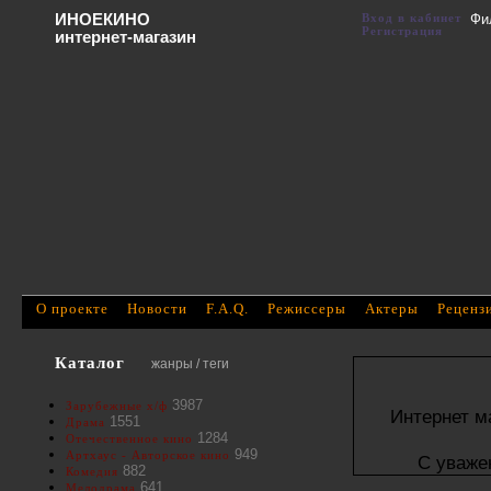
ИНОЕКИНО
Вход в кабинет
Фи
Регистрация
интернет-магазин
О проекте
Новости
F.A.Q.
Режиссеры
Актеры
Реценз
Каталог
жанры / теги
3987
Зарубежные х/ф
Интернет м
1551
Драма
1284
Отечественное кино
949
Артхаус - Авторское кино
С уваже
882
Комедия
641
Мелодрама