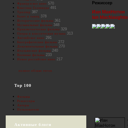
Режиссер
570
Французское кино
491
Классика Голливуда
Иан МакНотон
387
Триллер
378
Балет и танец
Ian MacNaughto
361
Исторические фильмы
348
Музыкальные фильмы
329
Приключенческие фильмы
313
Оперы и классическая музыка
291
Английское кино
272
Биографические фильмы
270
Документальные фильмы
240
Итальянские фильмы
233
Военные фильмы
217
Новое российское кино
полное облако тегов
Top 100
Фильмы
Режиссеры
Актеры
Пользователи
Активные блоги