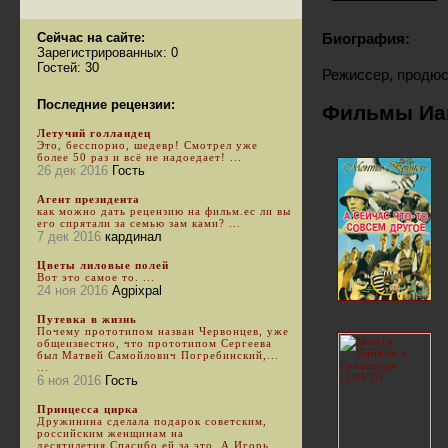
Сейчас на сайте:
Биография:
Зарегистрированных: 0
Гостей: 30
Режиссер, продюс
Последние рецензии:
Фильмы Иа
Летучий голландец
Это, бесспорно, шедевр! Смотрел уже
более 50 раз и всё не надоедает! ...
26 дек 2016
Гость
Агент президента
как можно дать рецензию на фильм.ес ли вы
его спрятали за семью зам ками? ...
7 дек 2016
кардинал
Цветы лиловые полей
Вот это самое то. ...
24 ноя 2016
Agpixpal
Путевка в жизнь
Почему прототипом назван Червонцев, уже
общеизвестно, что прототипом Сергеева
был Матвей Самойлович Погребинский,...
...
6 ноя 2016
Гость
Принцесса цирка
Дружинина сделала подарок советским,
российским женщинам на
десятилетия.Спасибо ей за это. А Игорь