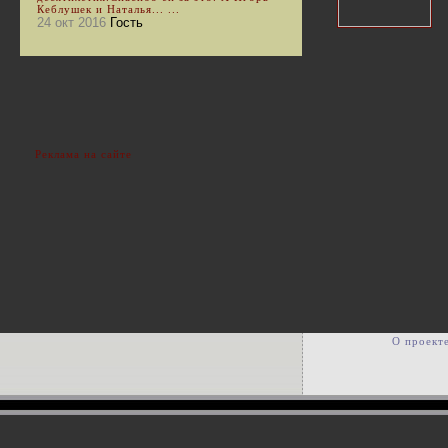
Кеблушек и Наталья... ...
24 окт 2016
Гость
Реклама на сайте
О проект