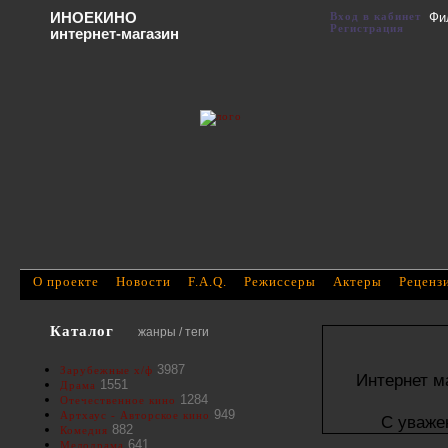
ИНОЕКИНО
Вход в кабинет
Фи
Регистрация
интернет-магазин
О проекте
Новости
F.A.Q.
Режиссеры
Актеры
Реценз
Каталог
жанры / теги
3987
Зарубежные х/ф
Интернет м
1551
Драма
1284
Отечественное кино
949
Артхаус - Авторское кино
С уваже
882
Комедия
641
Мелодрама