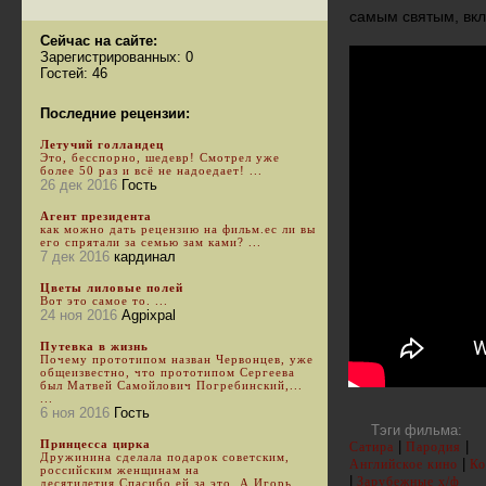
самым святым, вкл
Сейчас на сайте:
Зарегистрированных: 0
Гостей: 46
Последние рецензии:
Летучий голландец
Это, бесспорно, шедевр! Смотрел уже
более 50 раз и всё не надоедает! ...
26 дек 2016
Гость
Агент президента
как можно дать рецензию на фильм.ес ли вы
его спрятали за семью зам ками? ...
7 дек 2016
кардинал
Цветы лиловые полей
Вот это самое то. ...
24 ноя 2016
Agpixpal
Путевка в жизнь
Почему прототипом назван Червонцев, уже
общеизвестно, что прототипом Сергеева
был Матвей Самойлович Погребинский,...
...
6 ноя 2016
Гость
Тэги фильма:
Принцесса цирка
|
|
Сатира
Пародия
Дружинина сделала подарок советским,
|
Английское кино
Ко
российским женщинам на
|
Зарубежные х/ф
десятилетия.Спасибо ей за это. А Игорь