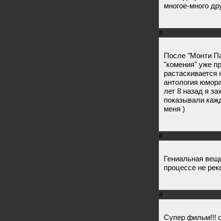
многое-много др
#
После "Монти Па
"комения" уже п
растаскивается 
антология юмора
лет 8 назад я з
показывали кажд
меня )
#
Гениальная вещь
процессе не реко
#
Супер фильм!!! 