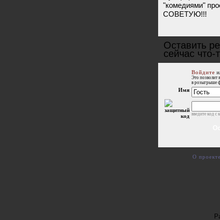
"комедиями" пр
СОВЕТУЮ!!!
Оставить ре
сейчас что-
Войдите
и
Это позволит 
в розыгрыше 
Имя
введите код с 
О проект
Р