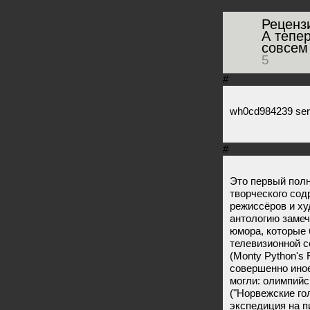
Реценз
А тепер
совсем
5
#
wh0cd984239 serpi
#
Это первый пол
творческого сод
режиссёров и х
антологию замеч
юмора, которые 
телевизионной с
(Monty Python's 
совершенно иное
могли: олимпийс
("Норвежские го
экспедиция на п