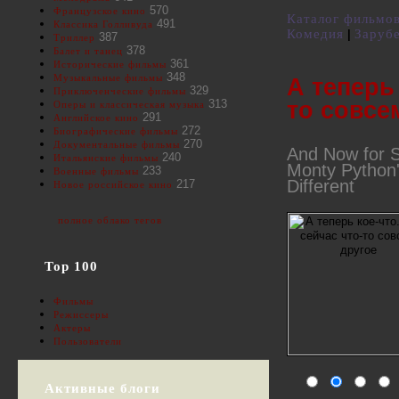
570
Французское кино
Каталог фильмо
491
Классика Голливуда
Комедия
Заруб
|
387
Триллер
378
Балет и танец
361
Исторические фильмы
348
Музыкальные фильмы
А теперь 
329
Приключенческие фильмы
то совсе
313
Оперы и классическая музыка
291
Английское кино
272
Биографические фильмы
270
Документальные фильмы
And Now for S
240
Итальянские фильмы
Monty Python
233
Военные фильмы
Different
217
Новое российское кино
полное облако тегов
Top 100
Фильмы
Режиссеры
Актеры
Пользователи
Активные блоги