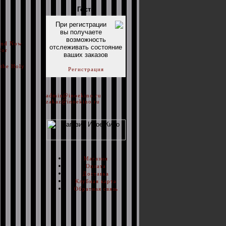
Гость
При регистрации
вы получаете
возможность
 And Now
отслеживать состояние
for
ваших заказов
the Holy
Регистрация
admin@inoekino.ru
zakaz@inoekino.ru
Магазин
Оплата
Доставка
Клубная карта
Обратная связь