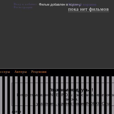
Вход в кабинет
Фильм добавлен в корзину
В вашей корзине
Регистрация
пока нет фильмов
ссеры
Актеры
Рецензии
Уважаемые друзья!
Интернет магазин INOEKINO.ru приостанавливает обр
заказов.
С уважением, администрация INOEKINO.ru
Актер