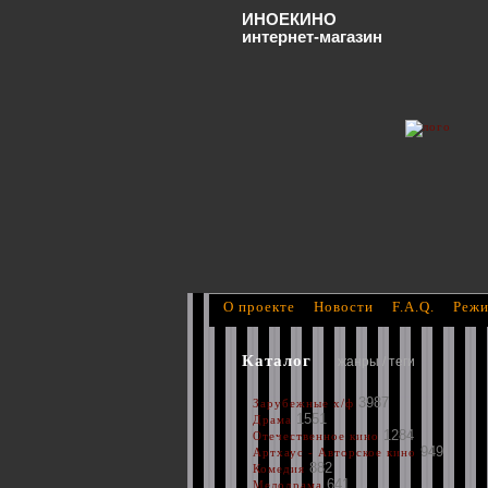
ИНОЕКИНО
интернет-магазин
О проекте
Новости
F.A.Q.
Режи
Каталог
жанры / теги
3987
Зарубежные х/ф
1551
Драма
1284
Отечественное кино
949
Артхаус - Авторское кино
882
Комедия
641
Мелодрама