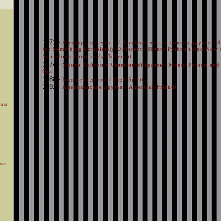
1971 -
А теперь кое-что... / А сейчас что-то совсем другое /
for Something Completely Different / Monty Python's And Now 
Something Completely Different
1974 -
Монти Пайтон и Священный Грааль / Monty Python and 
Grail
1988 -
Бодрость духов / High Spirits
1991 -
Американские друзья / American Friends
 вы
уже
.