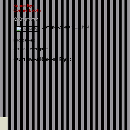
Конни Бут
Connie Booth
Дата рождения:
31.1.1944
Биография:
Актриса, сценарист.
Фильмы Конни Бут: