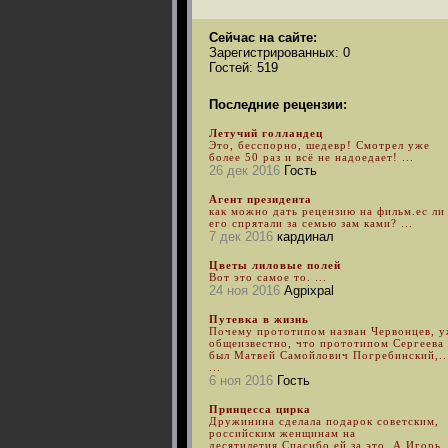
Сейчас на сайте:
Зарегистрированных: 0
Гостей: 519
Последние рецензии:
Летучий голландец
Это, бесспорно, шедевр! Смотрел уже
более 50 раз и всё не надоедает! ...
26 дек 2016
Гость
Агент президента
как можно дать рецензию на фильм.ес ли
его спрятали за семью зам ками? ...
7 дек 2016
кардинал
Цветы лиловые полей
Вот это самое то. ...
24 ноя 2016
Agpixpal
Путевка в жизнь
Почему прототипом назван Червонцев, 
общеизвестно, что прототипом Сергеева
был Матвей Самойлович Погребинский,..
...
6 ноя 2016
Гость
Принцесса цирка
Дружинина сделала подарок советским,
российским женщинам на
десятилетия.Спасибо ей за это. А Игорь