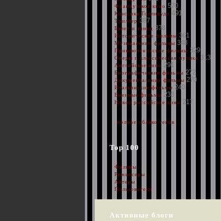
570
Французское кино
491
Классика Голливуда
387
Триллер
378
Балет и танец
361
Исторические фильмы
348
Музыкальные фильмы
329
Приключенческие фильмы
313
Оперы и классическая музыка
291
Английское кино
272
Биографические фильмы
270
Документальные фильмы
240
Итальянские фильмы
233
Военные фильмы
217
Новое российское кино
полное облако тегов
Top 100
Фильмы
Режиссеры
Актеры
Пользователи
Активные блоги