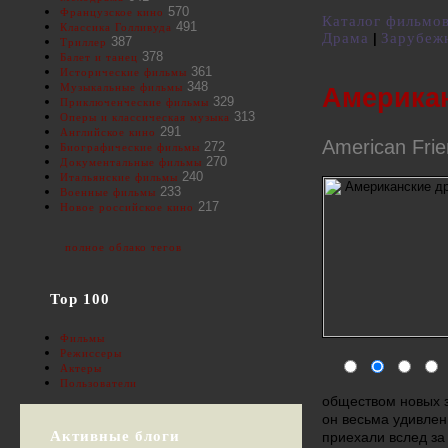
570
Французское кино
Каталог фильмо
491
Классика Голливуда
Драма
Зарубеж
|
387
Триллер
378
Балет и танец
361
Исторические фильмы
348
Музыкальные фильмы
Американ
329
Приключенческие фильмы
313
Оперы и классическая музыка
291
Английское кино
American Fri
272
Биографические фильмы
270
Документальные фильмы
240
Итальянские фильмы
233
Военные фильмы
217
Новое российское кино
полное облако тегов
Top 100
Фильмы
Режиссеры
Актеры
Пользователи
обществом новых з
он весьма удивлен
Активные блоги
приехали вслед за