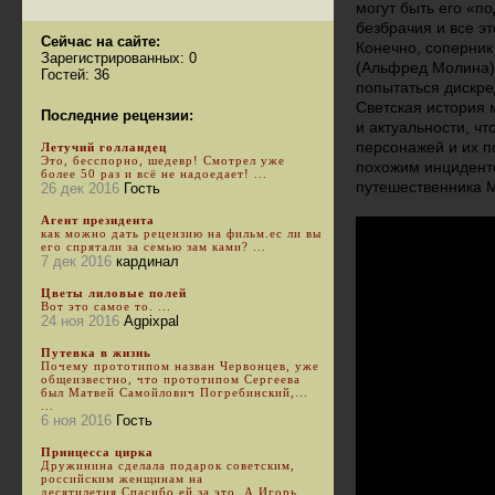
могут быть его «п
безбрачия и все эт
Сейчас на сайте:
Конечно, соперник
Зарегистрированных: 0
(Альфред Молина),
Гостей: 36
попытаться дискре
Светская история м
Последние рецензии:
и актуальности, ч
персонажей и их п
Летучий голландец
Это, бесспорно, шедевр! Смотрел уже
похожим инциденто
более 50 раз и всё не надоедает! ...
путешественника 
26 дек 2016
Гость
Агент президента
как можно дать рецензию на фильм.ес ли вы
его спрятали за семью зам ками? ...
7 дек 2016
кардинал
Цветы лиловые полей
Вот это самое то. ...
24 ноя 2016
Agpixpal
Путевка в жизнь
Почему прототипом назван Червонцев, уже
общеизвестно, что прототипом Сергеева
был Матвей Самойлович Погребинский,...
...
6 ноя 2016
Гость
Принцесса цирка
Дружинина сделала подарок советским,
российским женщинам на
десятилетия.Спасибо ей за это. А Игорь