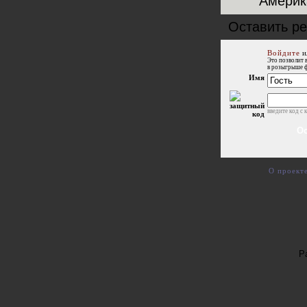
Америк
Оставить р
Войдите
и
Это позволит 
в розыгрыше 
Имя
введите код с 
О проект
Р