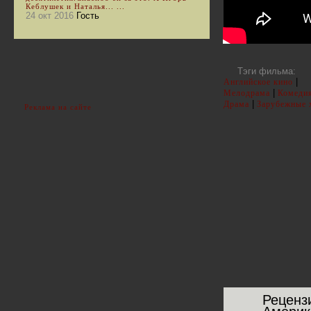
Кеблушек и Наталья... ...
24 окт 2016
Гость
Тэги фильма:
|
Английское кино
|
Мелодрама
Комеди
|
Драма
Зарубежные 
Реклама на сайте
Реценз