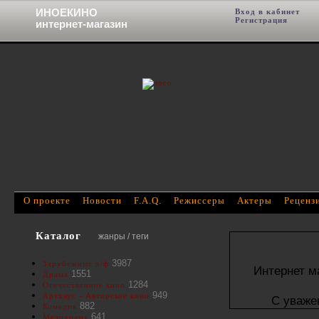
ИНОЕКИНО
Вход в кабинет
Фи
Регистрация
интернет-магазин
О проекте
Новости
F.A.Q.
Режиссеры
Актеры
Реценз
Каталог
жанры / теги
3987
Зарубежные х/ф
Интернет м
1551
Драма
1284
Отечественное кино
949
Артхаус - Авторское кино
С уваже
882
Комедия
641
Мелодрама