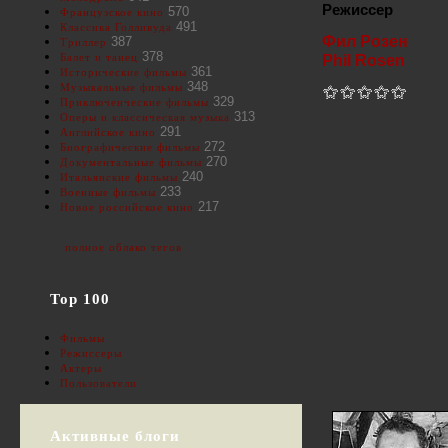
Режиссер
570
Французское кино
491
Классика Голливуда
Фил Розен
387
Триллер
378
Балет и танец
Phil Rosen
361
Исторические фильмы
348
Музыкальные фильмы
329
Приключенческие фильмы
313
Оперы и классическая музыка
291
Английское кино
272
Биографические фильмы
270
Документальные фильмы
240
Итальянские фильмы
233
Военные фильмы
217
Новое российское кино
полное облако тегов
Top 100
Фильмы
Режиссеры
Актеры
Пользователи
Активные блоги