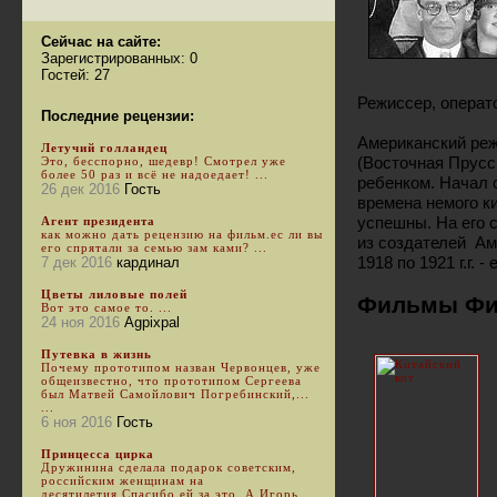
Сейчас на сайте:
Зарегистрированных: 0
Гостей: 27
Режиссер, операто
Последние рецензии:
Американский реж
Летучий голландец
(Восточная Прусс
Это, бесспорно, шедевр! Смотрел уже
более 50 раз и всё не надоедает! ...
ребенком. Начал 
26 дек 2016
Гость
времена немого к
успешны. На его 
Агент президента
как можно дать рецензию на фильм.ес ли вы
из создателей Ам
его спрятали за семью зам ками? ...
1918 по 1921 г.г. 
7 дек 2016
кардинал
Цветы лиловые полей
Фильмы Фи
Вот это самое то. ...
24 ноя 2016
Agpixpal
Путевка в жизнь
Почему прототипом назван Червонцев, уже
общеизвестно, что прототипом Сергеева
был Матвей Самойлович Погребинский,...
...
6 ноя 2016
Гость
Принцесса цирка
Дружинина сделала подарок советским,
российским женщинам на
десятилетия.Спасибо ей за это. А Игорь