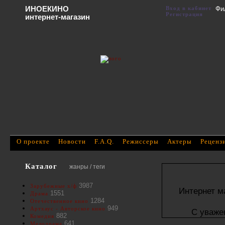
ИНОЕКИНО
Вход в кабинет
Фи
Регистрация
интернет-магазин
О проекте
Новости
F.A.Q.
Режиссеры
Актеры
Реценз
Каталог
жанры / теги
3987
Зарубежные х/ф
Интернет м
1551
Драма
1284
Отечественное кино
949
Артхаус - Авторское кино
С уваже
882
Комедия
641
Мелодрама