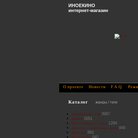
ИНОЕКИНО
интернет-магазин
О проекте
Новости
F.A.Q.
Режи
Каталог
жанры / теги
3987
Зарубежные х/ф
1551
Драма
1284
Отечественное кино
949
Артхаус - Авторское кино
882
Комедия
641
Мелодрама