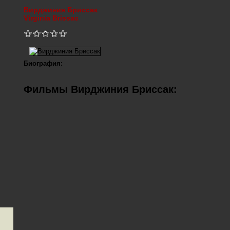
Вирджиния Бриссак
Virginia Brissac
Биография:
Фильмы Вирджиния Бриссак: