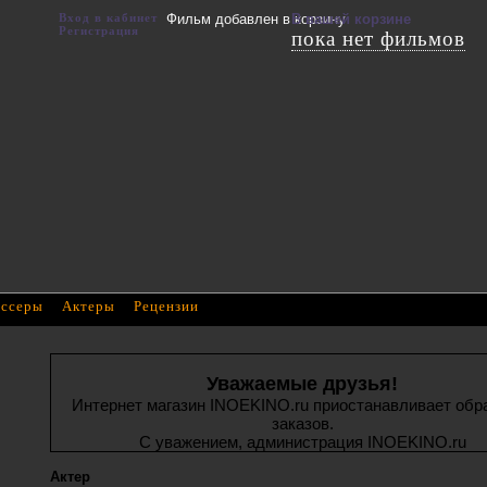
Вход в кабинет
Фильм добавлен в корзину
В вашей корзине
Регистрация
пока нет фильмов
ссеры
Актеры
Рецензии
Уважаемые друзья!
Интернет магазин INOEKINO.ru приостанавливает обр
заказов.
С уважением, администрация INOEKINO.ru
Актер