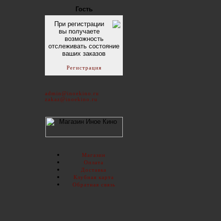
Гость
При регистрации
вы получаете
возможность
отслеживать состояние
ваших заказов
Регистрация
admin@inoekino.ru
zakaz@inoekino.ru
Магазин
Оплата
Доставка
Клубная карта
Обратная связь