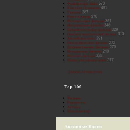
570
Французское кино
491
Классика Голливуда
387
Триллер
378
Балет и танец
361
Исторические фильмы
348
Музыкальные фильмы
329
Приключенческие фильмы
313
Оперы и классическая музыка
291
Английское кино
272
Биографические фильмы
270
Документальные фильмы
240
Итальянские фильмы
233
Военные фильмы
217
Новое российское кино
полное облако тегов
Top 100
Фильмы
Режиссеры
Актеры
Пользователи
Активные блоги