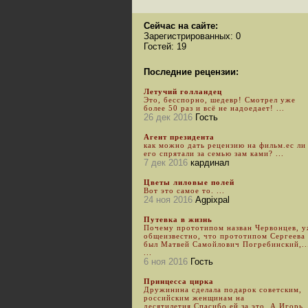
Сейчас на сайте:
Зарегистрированных: 0
Гостей: 19
Последние рецензии:
Летучий голландец
Это, бесспорно, шедевр! Смотрел уже
более 50 раз и всё не надоедает! ...
26 дек 2016
Гость
Агент президента
как можно дать рецензию на фильм.ес ли
его спрятали за семью зам ками? ...
7 дек 2016
кардинал
Цветы лиловые полей
Вот это самое то. ...
24 ноя 2016
Agpixpal
Путевка в жизнь
Почему прототипом назван Червонцев, 
общеизвестно, что прототипом Сергеева
был Матвей Самойлович Погребинский,..
...
6 ноя 2016
Гость
Принцесса цирка
Дружинина сделала подарок советским,
российским женщинам на
десятилетия.Спасибо ей за это. А Игорь