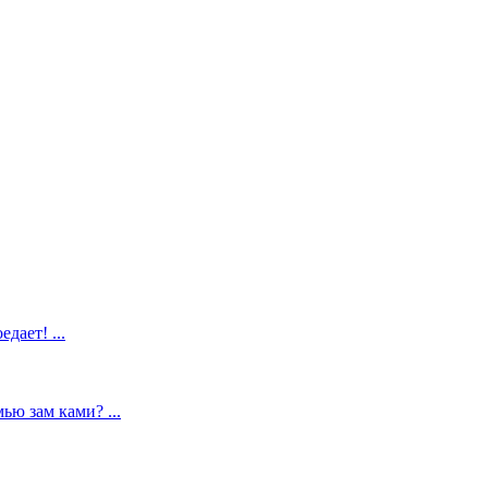
дает! ...
ью зам ками? ...