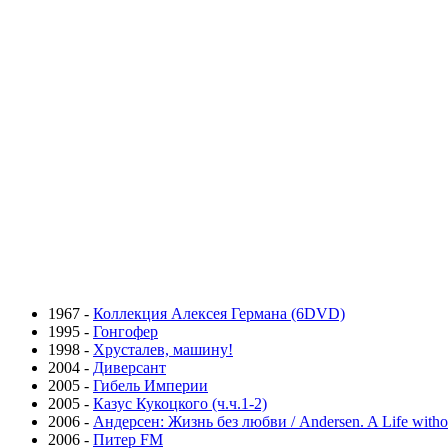
1967 -
Коллекция Алексея Германа (6DVD)
1995 -
Гонгофер
1998 -
Хрусталев, машину!
2004 -
Диверсант
2005 -
Гибель Империи
2005 -
Казус Кукоцкого (ч.ч.1-2)
2006 -
Андерсен: Жизнь без любви / Andersen. A Life witho
2006 -
Питер FM