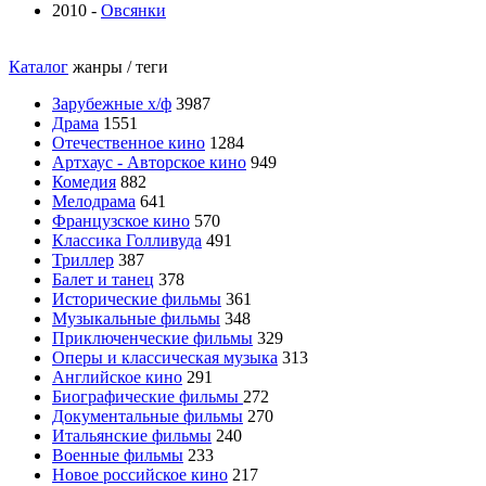
2010 -
Овсянки
Каталог
жанры / теги
Зарубежные х/ф
3987
Драма
1551
Отечественное кино
1284
Артхаус - Авторское кино
949
Комедия
882
Мелодрама
641
Французское кино
570
Классика Голливуда
491
Триллер
387
Балет и танец
378
Исторические фильмы
361
Музыкальные фильмы
348
Приключенческие фильмы
329
Оперы и классическая музыка
313
Английское кино
291
Биографические фильмы
272
Документальные фильмы
270
Итальянские фильмы
240
Военные фильмы
233
Новое российское кино
217