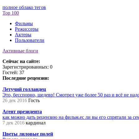
полное облако тегов
Top 100
Фильмы
Режиссеры
Актеры
Пользователи
Активные блоги
Сейчас на сайте:
Зарегистрированных: 0
Гостей: 37
Последние рецензии:
Летучий голландец
Это, бесспорно, шедевр! Смотрел уже более 50 раз и всё не надое
26 дек 2016
Гость
Агент президента
как можно дать рецензию на фильм.ес ли вы его спрятали за сем
7 дек 2016
кардинал
Цветы лиловые полей