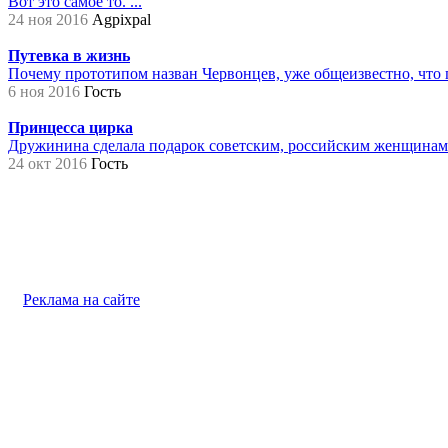
Вот это самое то. ...
24 ноя 2016
Agpixpal
Путевка в жизнь
Почему прототипом назван Червонцев, уже общеизвестно, что 
6 ноя 2016
Гость
Принцесса цирка
Дружинина сделала подарок советским, российским женщинам на
24 окт 2016
Гость
Реклама на сайте