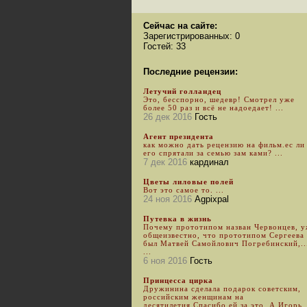
Сейчас на сайте:
Зарегистрированных: 0
Гостей: 33
Последние рецензии:
Летучий голландец
Это, бесспорно, шедевр! Смотрел уже
более 50 раз и всё не надоедает! ...
26 дек 2016
Гость
Агент президента
как можно дать рецензию на фильм.ес ли
его спрятали за семью зам ками? ...
7 дек 2016
кардинал
Цветы лиловые полей
Вот это самое то. ...
24 ноя 2016
Agpixpal
Путевка в жизнь
Почему прототипом назван Червонцев, 
общеизвестно, что прототипом Сергеева
был Матвей Самойлович Погребинский,..
...
6 ноя 2016
Гость
Принцесса цирка
Дружинина сделала подарок советским,
российским женщинам на
десятилетия.Спасибо ей за это. А Игорь