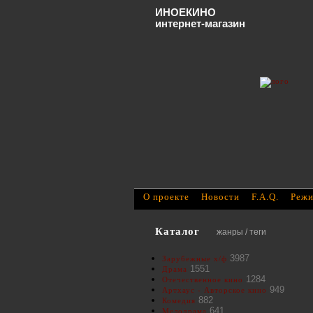
ИНОЕКИНО
интернет-магазин
О проекте
Новости
F.A.Q.
Режи
Каталог
жанры / теги
3987
Зарубежные х/ф
1551
Драма
1284
Отечественное кино
949
Артхаус - Авторское кино
882
Комедия
641
Мелодрама