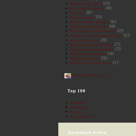
570
Французское кино
491
Классика Голливуда
387
Триллер
378
Балет и танец
361
Исторические фильмы
348
Музыкальные фильмы
329
Приключенческие фильмы
313
Оперы и классическая музыка
291
Английское кино
272
Биографические фильмы
270
Документальные фильмы
240
Итальянские фильмы
233
Военные фильмы
217
Новое российское кино
полное облако тегов
Top 100
Фильмы
Режиссеры
Актеры
Пользователи
Активные блоги