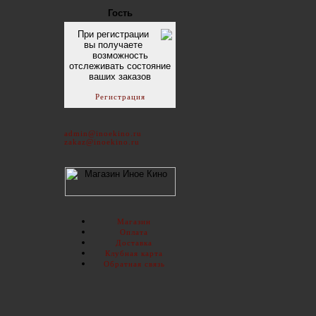
Гость
При регистрации
вы получаете
возможность
отслеживать состояние
ваших заказов
Регистрация
admin@inoekino.ru
zakaz@inoekino.ru
Магазин
Оплата
Доставка
Клубная карта
Обратная связь