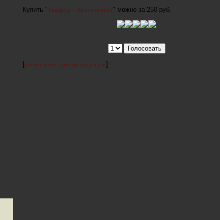
Купить "
" можно за 250 руб.
Танкред - Крестоносец
[
]
посмотреть другие рецензии