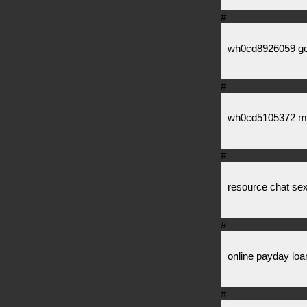
#
wh0cd8926059 gen
#
wh0cd5105372 met
#
resource chat se
#
online payday loa
#