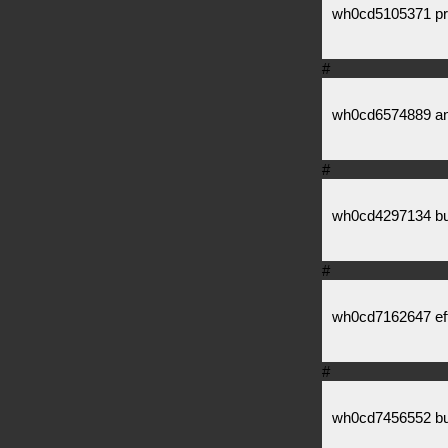
wh0cd5105371 pred
#
wh0cd6574889 anafr
#
wh0cd4297134 buy
#
wh0cd7162647 eff
#
wh0cd7456552 buy 