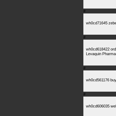
#
wh0cd71645 zebet
#
wh0cd618422 orde
Levaquin Pharma
#
wh0cd561176 buy p
#
wh0cd606035 wellb