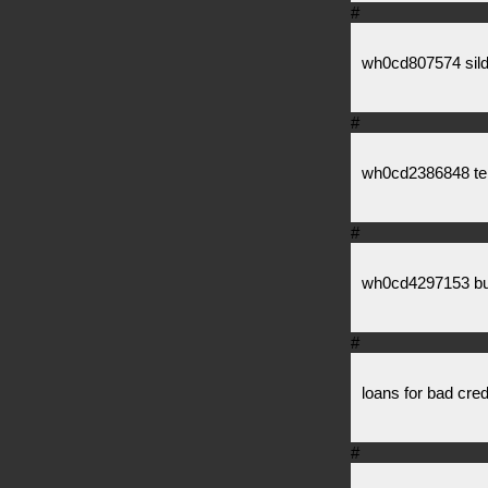
#
wh0cd807574 silde
#
wh0cd2386848 ten
#
wh0cd4297153 buy 
#
loans for bad cred
#