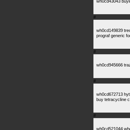
wh0cd43043 buyin
#
wh0cd149839 treca
prograf generic fo
#
wh0cd945666 trazo
#
wh0cd672713 hytri
buy tetracycline cl
#
wh0cd521044 whe