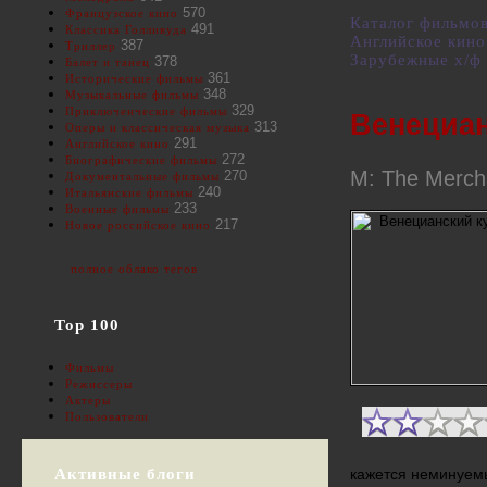
570
Французское кино
Каталог фильмо
491
Классика Голливуда
Английское кино
387
Триллер
Зарубежные х/ф
378
Балет и танец
361
Исторические фильмы
348
Музыкальные фильмы
329
Приключенческие фильмы
Венециан
313
Оперы и классическая музыка
291
Английское кино
272
Биографические фильмы
M: The Mercha
270
Документальные фильмы
240
Итальянские фильмы
233
Военные фильмы
217
Новое российское кино
полное облако тегов
Top 100
Фильмы
Режиссеры
Актеры
Пользователи
Активные блоги
кажется неминуем