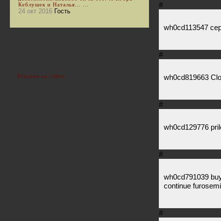
#
Кеблушек и Наталья... ...
24 окт 2016
Гость
wh0cd113547 cepha
#
Реклама на сайте
wh0cd819663 Clo
#
wh0cd129776 pril
#
wh0cd791039 buy a
continue furosemi
#