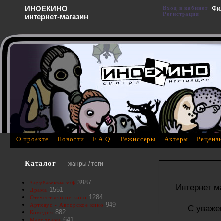
ИНОЕКИНО
Вход в кабинет
Фи
Регистрация
интернет-магазин
О проекте
Новости
F.A.Q.
Режиссеры
Актеры
Реценз
Каталог
жанры / теги
3987
Зарубежные х/ф
Интернет м
1551
Драма
1284
Отечественное кино
949
Артхаус - Авторское кино
С уваже
882
Комедия
641
Мелодрама