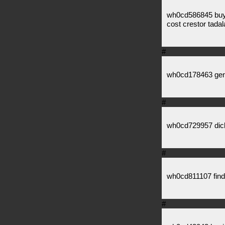
wh0cd586845 buy c
cost crestor tadala
#
wh0cd178463 gene
#
wh0cd729957 diclo
#
wh0cd811107 find
#