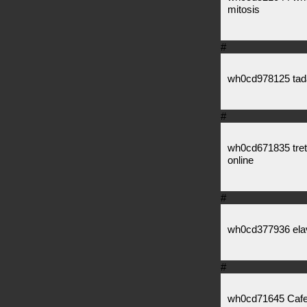
mitosis
#
wh0cd978125 tadala
#
wh0cd671835 treti
online
#
wh0cd377936 elav
#
wh0cd71645 Cafer