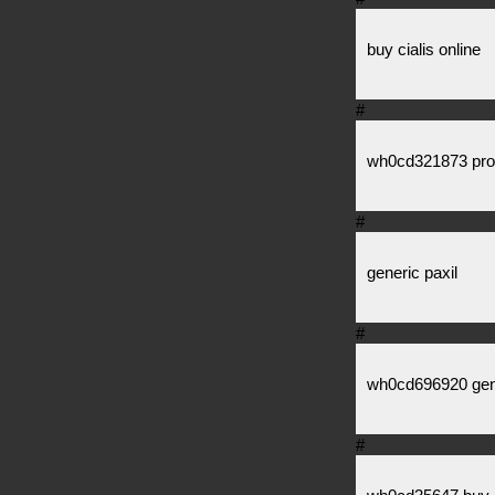
buy cialis online
#
wh0cd321873 proz
#
generic paxil
#
wh0cd696920 gene
#