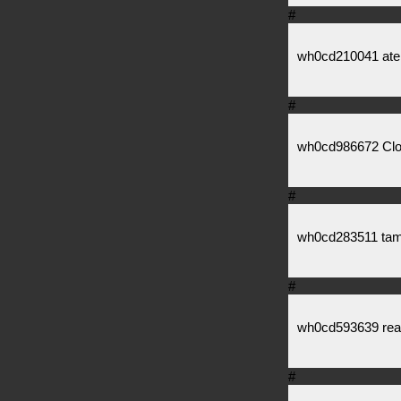
#
wh0cd210041 aten
#
wh0cd986672 Clom
#
wh0cd283511 tamo
#
wh0cd593639 read 
#