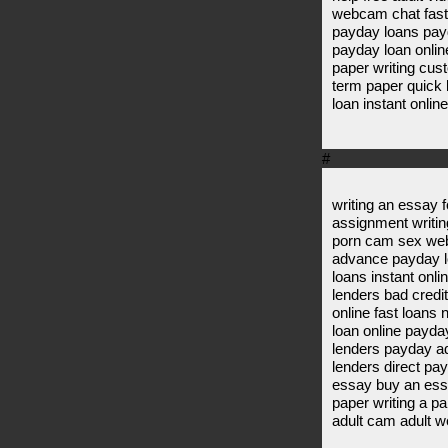
webcam chat fast 
payday loans payd
payday loan onlin
paper writing cus
term paper quick
loan instant onlin
#
writing an essay 
assignment writin
porn cam sex web
advance payday lo
loans instant onl
lenders bad credi
online fast loans
loan online payd
lenders payday ad
lenders direct pa
essay buy an ess
paper writing a pa
adult cam adult