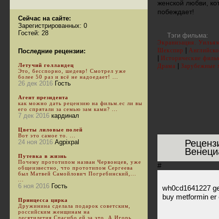
женской любви, ко
побеждает!
Сейчас на сайте:
Зарегистрированных: 0
Гостей: 28
Тэги фильма:
Экранизация. Уилья
|
Шекспир
Английско
Последние рецензии:
|
Исторические филь
Летучий голландец
|
Драма
Зарубежные 
Это, бесспорно, шедевр! Смотрел уже
более 50 раз и всё не надоедает! ...
26 дек 2016
Гость
Агент президента
как можно дать рецензию на фильм.ес ли вы
его спрятали за семью зам ками? ...
7 дек 2016
кардинал
Цветы лиловые полей
Вот это самое то. ...
Реценз
24 ноя 2016
Agpixpal
Венеци
Путевка в жизнь
Почему прототипом назван Червонцев, уже
#
общеизвестно, что прототипом Сергеева
был Матвей Самойлович Погребинский,...
...
6 ноя 2016
Гость
wh0cd1641227 gen
buy metformin er o
Принцесса цирка
Дружинина сделала подарок советским,
российским женщинам на
десятилетия.Спасибо ей за это. А Игорь