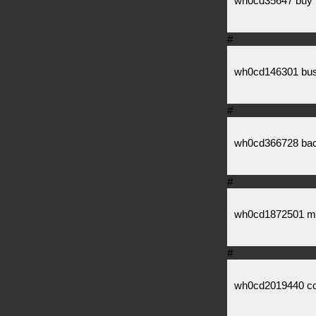
wh0cd35647 buy 
#
wh0cd146301 busp
#
wh0cd366728 bac
#
wh0cd1872501 m
#
wh0cd2019440 cost