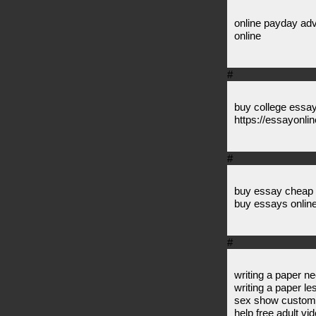
online payday adv
online
#
buy college essay
https://essayonli
#
buy essay cheap 
buy essays onlin
#
writing a paper n
writing a paper l
sex show custom
help free adult vi