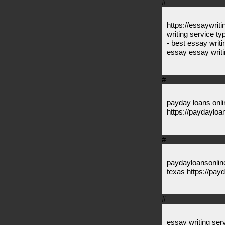
#
https://essaywrit
writing service ty
- best essay wri
essay essay writi
#
payday loans onl
https://paydayloa
#
paydayloansonlin
texas https://pay
#
essay writing ser