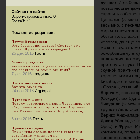
лучшее. И любовь 
позволяющая даже 
Сейчас на сайте:
справить собствен
Зарегистрированных: 0
Цинцадзе (замечат
Гостей: 41
весь мир, с песня
мир человеческого
Последние рецензии:
обстоятельствах, 
человек, да еще со
Летучий голландец
Это, бесспорно, шедевр! Смотрел уже
можно наказать ме
более 50 раз и всё не надоедает! ...
оскорбившему его)
26 дек 2016
Гость
положения, потому
Агент президента
протянутая рука. 
как можно дать рецензию на фильм.ес ли вы
скучной практики 
его спрятали за семью зам ками? ...
7 дек 2016
кардинал
хорошенькими паци
Кикабидзе, темпе
Цветы лиловые полей
«Орэра», ставший
Вот это самое то. ...
24 ноя 2016
Agpixpal
Впрочем, все акте
(Солдат), как будт
Путевка в жизнь
Чиаурели (замуче
Почему прототипом назван Червонцев, уже
общеизвестно, что прототипом Сергеева
хрупкая Анастасия
был Матвей Самойлович Погребинский,...
Верико Анджапаридз
...
6 ноя 2016
Гость
Давид Абашидзе (к
Эрос), и Фрунзе М
Принцесса цирка
критиками, получи
Дружинина сделала подарок советским,
российским женщинам на
кинофестивале в М
десятилетия.Спасибо ей за это. А Игорь