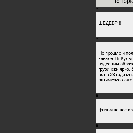
Не гор
#
ШЕДЕВР!!!
#
Не прошло и пол
канале ТВ Культ
чудесным образо
грузински ярко, 
вот в 23 года мн
оптимизма даже
#
фильм на все вре
#