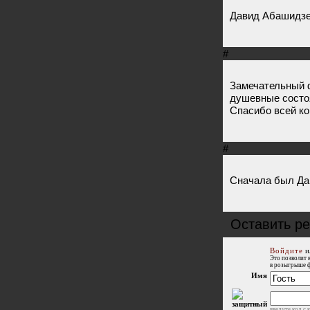
Давид Абашидз
#
Замечательный ф
душевные состоя
Спасибо всей к
#
Сначала был Дан
Оставить ре
Войдите
и
Это позволит 
в розыгрыше 
Имя
введите код с 