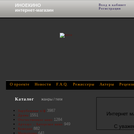
ИНОЕКИНО
Вход в кабинет
Фи
Регистрация
интернет-магазин
О проекте
Новости
F.A.Q.
Режиссеры
Актеры
Реценз
Каталог
жанры / теги
3987
Зарубежные х/ф
Интернет м
1551
Драма
1284
Отечественное кино
949
Артхаус - Авторское кино
С уваже
882
Комедия
641
Мелодрама