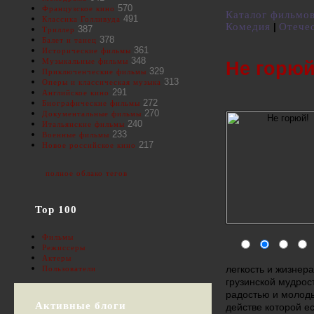
570
Французское кино
Каталог фильмо
491
Классика Голливуда
Комедия
Отече
|
387
Триллер
378
Балет и танец
361
Исторические фильмы
348
Музыкальные фильмы
Не горюй
329
Приключенческие фильмы
313
Оперы и классическая музыка
291
Английское кино
272
Биографические фильмы
270
Документальные фильмы
240
Итальянские фильмы
233
Военные фильмы
217
Новое российское кино
полное облако тегов
Top 100
Фильмы
Режиссеры
Актеры
легкость и жизнер
Пользователи
грузинской мудрос
радостью и молод
Активные блоги
действе которой ес