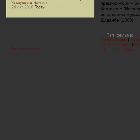
премию жюри «Кон
Кеблушек и Наталья... ...
24 окт 2016
Гость
Картахене (Испани
исполнение мужск
Душанбе (1969).
Тэги фильма:
|
Грузия-фильм
Клас
|
советского кино
Ко
Реклама на сайте
Отечественное кино