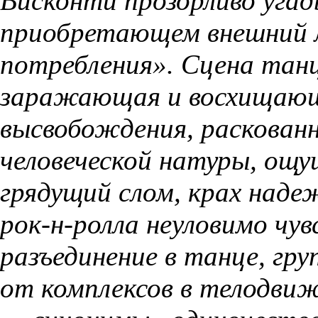
Висконти прозорливо уга
приобретающем внешний 
потребления». Сцена танц
заражающая и восхищающа
высвобождения, раскован
человеческой натуры, ощ
грядущий слом, крах наде
рок-н-ролла неуловимо чув
разъединение в танце, гр
от комплексов в телодви