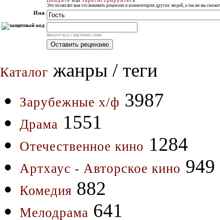
Войдите
или
Зарегистрируйтесь
Это позволит вам отслеживать рецензии и комментарии других людей, а так же вы смож
Имя
введите код с картинки слева
жанры / теги
Каталог
3987
Зарубежные х/ф
1551
Драма
1284
Отечественное кино
949
Артхаус - Авторское кино
882
Комедия
641
Мелодрама