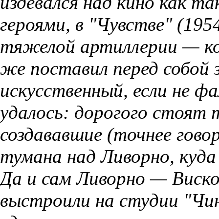
издевался над кино как т
героями, в "Чувстве" (195
тяжелой артиллерии — к
же поставил перед собой 
искусственный, если не ф
удалось: дорогого стоят 
создававшие (точнее говор
тумана над Ливорно, куда
Да и сам Ливорно — Виск
выстроили на студии "Чи