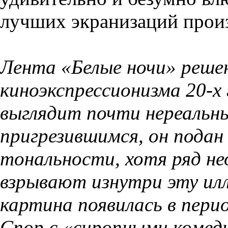
лучших экранизаций произ
Лента «Белые ночи» реше
киноэкспрессионизма 20-х
выглядит почти нереальн
пригрезившимся, он подан
тональности, хотя ряд не
взрывают изнутри эту ил
картина появилась в перио
Спор с «сиропными комеди