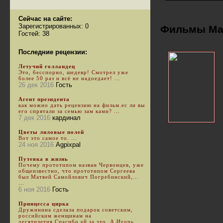
Сейчас на сайте:
Зарегистрированных: 0
Фильмы Ма
Гостей: 38
Последние рецензии:
Летучий голландец
Это, бесспорно, шедевр! Смотрел уже
более 50 раз и всё не надоедает! ...
26 дек 2016
Гость
Агент президента
как можно дать рецензию на фильм.ес ли вы
его спрятали за семью зам ками? ...
7 дек 2016
кардинал
Цветы лиловые полей
Вот это самое то. ...
24 ноя 2016
Agpixpal
Путевка в жизнь
Почему прототипом назван Червонцев, уже
общеизвестно, что прототипом Сергеева
был Матвей Самойлович Погребинский,...
...
6 ноя 2016
Гость
Принцесса цирка
Дружинина сделала подарок советским,
российским женщинам на
десятилетия.Спасибо ей за это. А Игорь