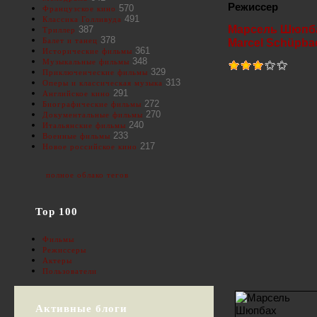
Режиссер
570
Французское кино
491
Классика Голливуда
Марсель Шюпб
387
Триллер
378
Балет и танец
Marcel Schüpba
361
Исторические фильмы
348
Музыкальные фильмы
329
Приключенческие фильмы
313
Оперы и классическая музыка
291
Английское кино
272
Биографические фильмы
270
Документальные фильмы
240
Итальянские фильмы
233
Военные фильмы
217
Новое российское кино
полное облако тегов
Top 100
Фильмы
Режиссеры
Актеры
Пользователи
Активные блоги