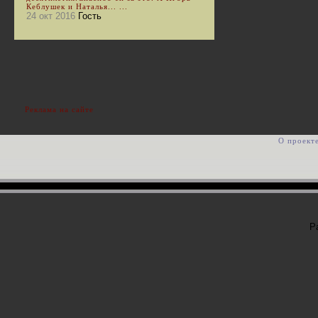
Кеблушек и Наталья... ...
24 окт 2016
Гость
Реклама на сайте
О проект
Р