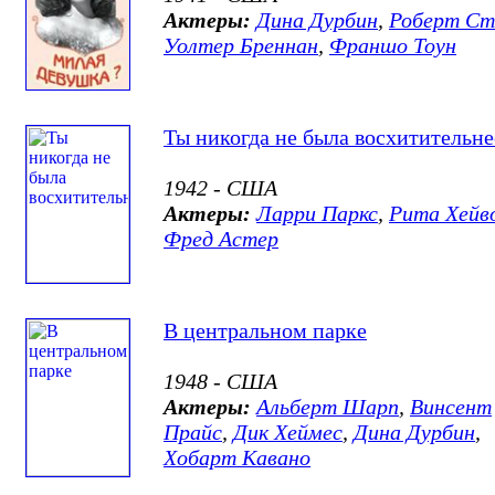
Актеры:
Дина Дурбин
,
Роберт Ст
Уолтер Бреннан
,
Франшо Тоун
Ты никогда не была восхитительне
1942 - США
Актеры:
Ларри Паркс
,
Рита Хейв
Фред Астер
В центральном парке
1948 - США
Актеры:
Альберт Шарп
,
Винсент
Прайс
,
Дик Хеймес
,
Дина Дурбин
,
Хобарт Кавано