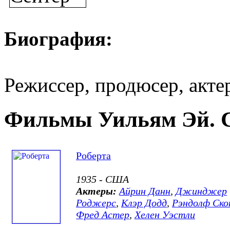
Биография:
Режиссер, продюсер, актер
Фильмы Уильям Эй. С
Роберта
1935 - США
Актеры:
Айрин Данн
,
Джинджер
Роджерс
,
Клэр Додд
,
Рэндолф Ск
Фред Астер
,
Хелен Уэстли