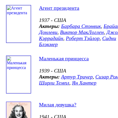
Агент президента
1937 - США
Актеры:
Барбара Стэнвик
,
Брайа
Донлеви
,
Виктор МакЛоглен
,
Джо
Кэррадайн
,
Роберт Тэйлор
,
Сидни
Блэкмер
Маленькая принцесса
1939 - США
Актеры:
Артур Тричер
,
Сизар Ро
Ширли Темпл
,
Ян Хантер
Милая девушка?
1941 - США