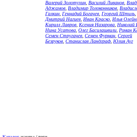
Валерий Золотухин
,
Василий Ливанов
,
Влад
Аджамов
,
Владимир Толоконников
,
Владисл
Галкин
,
Геннадий Богачев
,
Георгий Штиль
,
Дмитрий Нагиев
,
Иван Краско
,
Илья Олейн
Кирилл Лавров
,
Ксения Назарова
,
Николай 
Нина Усатова
,
Олег Басилашвили
,
Роман К
Семен Стругачев
,
Семен Фурман
,
Сергей
Безруков
,
Станислав Ландграф
,
Юлия Ауг
Каталог
жанры / теги