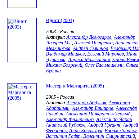
Идиот (2003)
2003 - Россия
Актеры:
Александр Домогаров
,
Александр
Лазарев Мл.
,
Алексей Петренко
,
Анастасия
Мельникова
,
Андрей Смирнов
,
Владимир Ил
Владимир Машков
,
Евгений Миронов
,
Инна
Чурикова
,
Лариса Малеванная
,
Лидия Веле
Михаил Боярский
,
Олег Басилашвили
,
Ольга
Будина
Мастер и Маргарита (2005)
2005 - Россия
Актеры:
Александр Абдулов
,
Александр
Адабашьян
,
Александр Баширов
,
Александр
Галибин
,
Александр Панкратов-Черный
,
Александр Филиппенко
,
Александр Чабан
,
Анатолий Рудаков
,
Андрей Ургант
,
Андрей
Федорцов
,
Анна Ковальчук
,
Вадим Лобанов
,
Валентин Гафт
,
Валентин Смирнитский
,