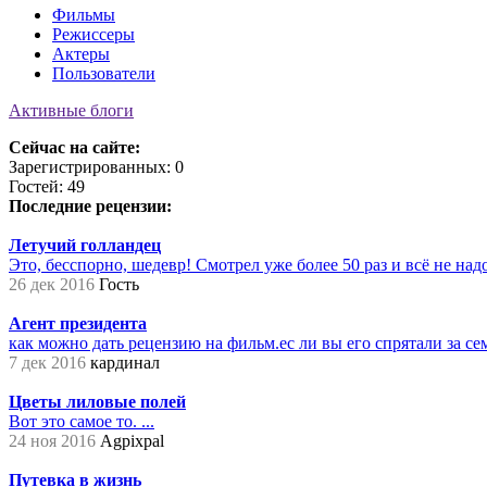
Фильмы
Режиссеры
Актеры
Пользователи
Активные блоги
Сейчас на сайте:
Зарегистрированных: 0
Гостей: 49
Последние рецензии:
Летучий голландец
Это, бесспорно, шедевр! Смотрел уже более 50 раз и всё не надое
26 дек 2016
Гость
Агент президента
как можно дать рецензию на фильм.ес ли вы его спрятали за сем
7 дек 2016
кардинал
Цветы лиловые полей
Вот это самое то. ...
24 ноя 2016
Agpixpal
Путевка в жизнь