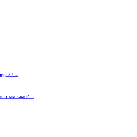
дает! ...
ью зам ками? ...