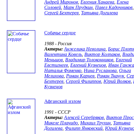
Андрей Миронов
,
Евгения Ханаева
,
Елена
Соловей
,
Марк Прудкин
,
Павел Кадочников
,
Сергей Бехтерев
,
Татьяна Догилева
Собачье сердце
1988 - Россия
Актеры:
Анжелика Неволина
,
Борис Плот
Валентина Ковель
,
Виктор Колпаков
,
Влад
Меньшов
,
Владимир Толоконников
,
Евгений
Евстигнеев
,
Евгений Кузнецов
,
Иван Ганж
Наталья Фоменко
,
Нина Русланова
,
Ольга
Мелихова
,
Роман Карцев
,
Роман Ткачук
,
Сер
Бехтерев
,
Сергей Филиппов
,
Юрий Волков
,
Кузнецов
Афганский излом
1991 - СССР
Актеры:
Алексей Серебряков
,
Виктор Прос
Микеле Плачидо
,
Михаил Трухин
,
Татьяна
Догилева
,
Филипп Янковский
,
Юрий Кузнец