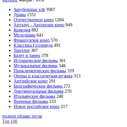
Зарубежные х/ф
3987
Драма
1551
Отечественное кино
1284
Артхаус - Авторское кино
949
Комедия
882
Мелодрама
641
Французское кино
570
Классика Голливуда
491
Триллер
387
Балет и танец
378
Исторические фильмы
361
Музыкальные фильмы
348
Приключенческие фильмы
329
Оперы и классическая музыка
313
Английское кино
291
Биографические фильмы
272
Документальные фильмы
270
Итальянские фильмы
240
Военные фильмы
233
Новое российское кино
217
полное облако тегов
Top 100