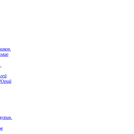
ников
,
имир
а
,
гей
Юрий
курин
,
ов