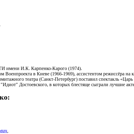
6
И имени И.К. Карпенко-Карого (1974).
ом Военпроекта в Киеве (1966-1969), ассистентом режиссёра на
митажного театра (Санкт-Петербург) поставил спектакль «Царь
 "Идиот" Достоевского, в которых блестяще сыграли лучшие акт
ко:
ович
,