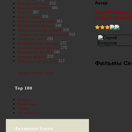
Актер
570
Французское кино
491
Классика Голливуда
Сергей Безрук
387
Триллер
378
Балет и танец
Сергей Безрук
361
Исторические фильмы
348
Музыкальные фильмы
329
Приключенческие фильмы
313
Оперы и классическая музыка
291
Английское кино
272
Биографические фильмы
270
Документальные фильмы
240
Итальянские фильмы
233
Военные фильмы
217
Новое российское кино
Фильмы Сер
полное облако тегов
Top 100
Фильмы
Режиссеры
Актеры
Пользователи
Активные блоги