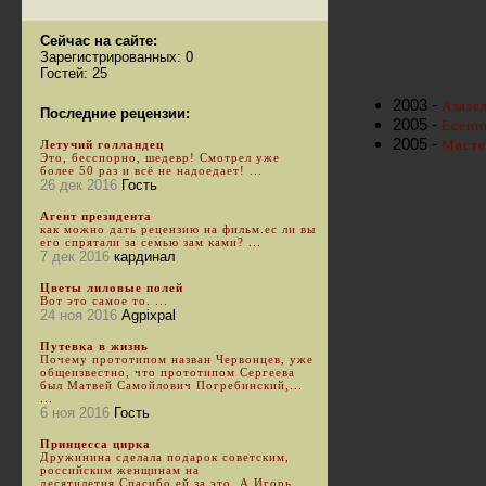
Сейчас на сайте:
Зарегистрированных: 0
Гостей: 25
2003 -
Азазе
Последние рецензии:
2005 -
Есени
2005 -
Масте
Летучий голландец
Это, бесспорно, шедевр! Смотрел уже
более 50 раз и всё не надоедает! ...
26 дек 2016
Гость
Агент президента
как можно дать рецензию на фильм.ес ли вы
его спрятали за семью зам ками? ...
7 дек 2016
кардинал
Цветы лиловые полей
Вот это самое то. ...
24 ноя 2016
Agpixpal
Путевка в жизнь
Почему прототипом назван Червонцев, уже
общеизвестно, что прототипом Сергеева
был Матвей Самойлович Погребинский,...
...
6 ноя 2016
Гость
Принцесса цирка
Дружинина сделала подарок советским,
российским женщинам на
десятилетия.Спасибо ей за это. А Игорь