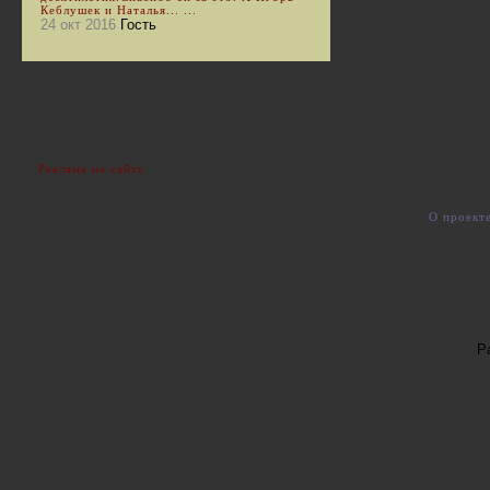
Кеблушек и Наталья... ...
24 окт 2016
Гость
Реклама на сайте
О проект
Р