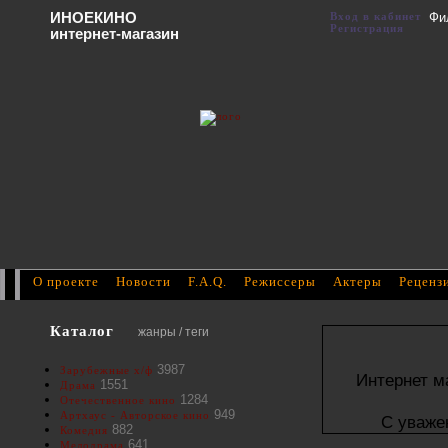
ИНОЕКИНО
Вход в кабинет
Фи
Регистрация
интернет-магазин
О проекте
Новости
F.A.Q.
Режиссеры
Актеры
Реценз
Каталог
жанры / теги
3987
Зарубежные х/ф
Интернет м
1551
Драма
1284
Отечественное кино
949
Артхаус - Авторское кино
С уваже
882
Комедия
641
Мелодрама