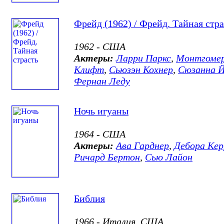
Фрейд (1962) / Фрейд. Тайная стра
1962 - США
Актеры:
Ларри Паркс
,
Монтгоме
Клифт
,
Сьюзэн Кохнер
,
Сюзанна 
Фернан Леду
Ночь игуаны
1964 - США
Актеры:
Ава Гарднер
,
Дебора Кер
Ричард Бертон
,
Сью Лайон
Библия
1966 - Италия, США