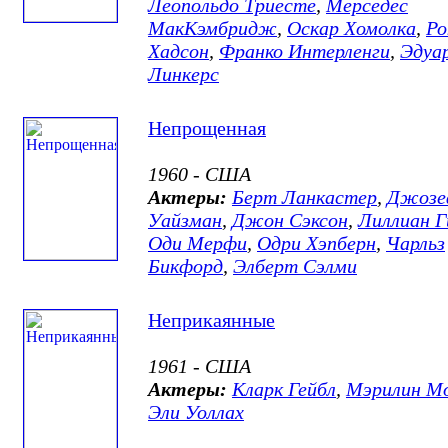
Леопольдо Триесте
,
Мерседес
МакКэмбридж
,
Оскар Хомолка
,
Ро
Хадсон
,
Франко Интерленги
,
Эдуа
Линкерс
Непрощенная
1960 - США
Актеры:
Берт Ланкастер
,
Джозе
Уайзман
,
Джон Сэксон
,
Лиллиан 
Оди Мерфи
,
Одри Хэпберн
,
Чарльз
Бикфорд
,
Элберт Сэлми
Неприкаянные
1961 - США
Актеры:
Кларк Гейбл
,
Мэрилин М
Эли Уоллах