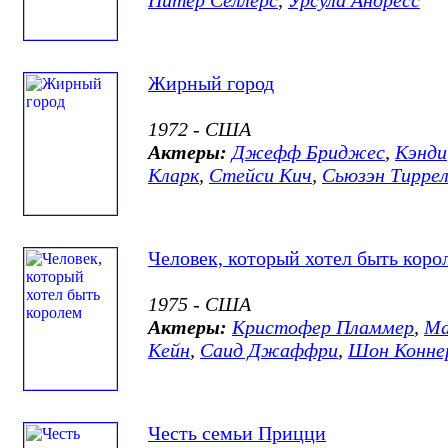
Жирный город
1972 - США
Актеры:
Джефф Бриджес
,
Кэнди
Кларк
,
Стейси Кич
,
Сьюзэн Тирре
Человек, который хотел быть коро
1975 - США
Актеры:
Кристофер Пламмер
,
Ма
Кейн
,
Саид Джаффри
,
Шон Конне
Честь семьи Прицци