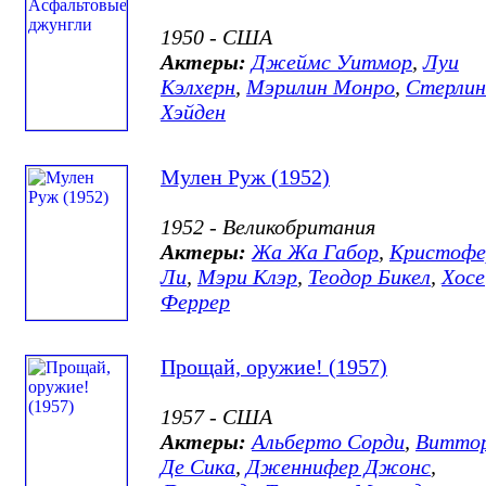
1950 - США
Актеры:
Джеймс Уитмор
,
Луи
Кэлхерн
,
Мэрилин Монро
,
Стерлин
Хэйден
Мулен Руж (1952)
1952 - Великобритания
Актеры:
Жа Жа Габор
,
Кристофе
Ли
,
Мэри Клэр
,
Теодор Бикел
,
Хосе
Феррер
Прощай, оружие! (1957)
1957 - США
Актеры:
Альберто Сорди
,
Витто
Де Сика
,
Дженнифер Джонс
,