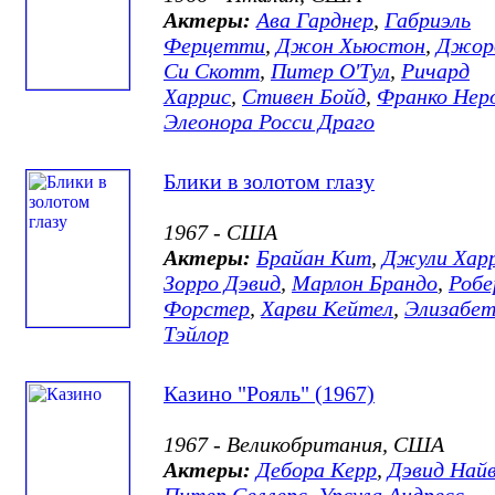
Актеры:
Ава Гарднер
,
Габриэль
Ферцетти
,
Джон Хьюстон
,
Джо
Си Скотт
,
Питер О'Тул
,
Ричард
Харрис
,
Стивен Бойд
,
Франко Нер
Элеонора Росси Драго
Блики в золотом глазу
1967 - США
Актеры:
Брайан Кит
,
Джули Хар
Зорро Дэвид
,
Марлон Брандо
,
Роб
Форстер
,
Харви Кейтел
,
Элизабе
Тэйлор
Казино "Рояль" (1967)
1967 - Великобритания, США
Актеры:
Дебора Керр
,
Дэвид Най
Питер Селлерс
,
Урсула Андресс