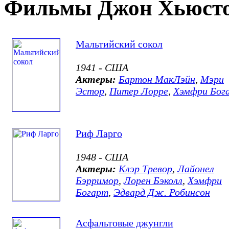
Фильмы Джон Хьюсто
Мальтийский сокол
1941 - США
Актеры:
Бартон МакЛэйн
,
Мэри
Эстор
,
Питер Лорре
,
Хэмфри Бог
Риф Ларго
1948 - США
Актеры:
Клэр Тревор
,
Лайонел
Бэрримор
,
Лорен Бэколл
,
Хэмфри
Богарт
,
Эдвард Дж. Робинсон
Асфальтовые джунгли