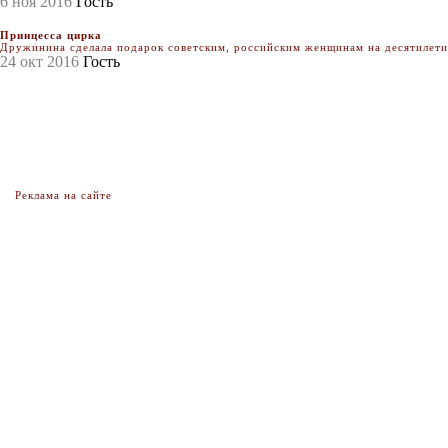
6 ноя 2016
Гость
Принцесса цирка
Дружинина сделала подарок советским, российским женщинам на десятилетия.
24 окт 2016
Гость
Реклама на сайте