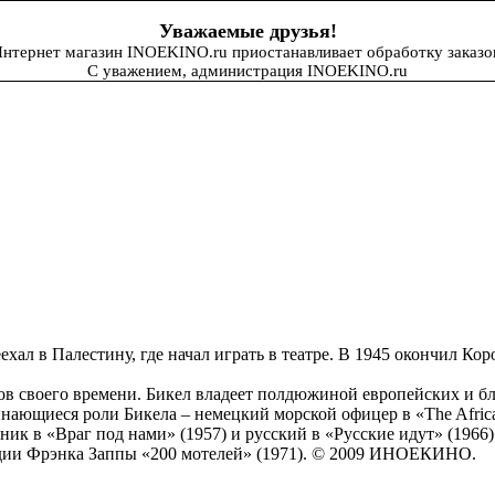
Уважаемые друзья!
нтернет магазин INOEKINO.ru приостанавливает обработку заказо
С уважением, администрация INOEKINO.ru
ехал в Палестину, где начал играть в театре. В 1945 окончил К
ов своего времени. Бикел владеет полдюжиной европейских и бл
нающиеся роли Бикела – немецкий морской офицер в «The Africa
ник в «Враг под нами» (1957) и русский в «Русские идут» (1966
едии Фрэнка Заппы «200 мотелей» (1971). © 2009 ИНОЕКИНО.