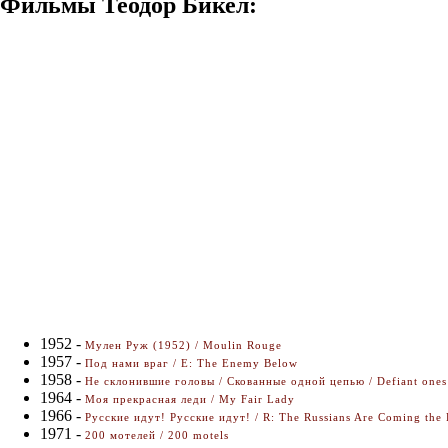
Фильмы Теодор Бикел:
1952 -
Мулен Руж (1952) / Moulin Rouge
1957 -
Под нами враг / E: The Enemy Below
1958 -
Не склонившие головы / Скованные одной цепью / Defiant ones
1964 -
Моя прекрасная леди / My Fair Lady
1966 -
Русские идут! Русские идут! / R: The Russians Are Coming the
1971 -
200 мотелей / 200 motels