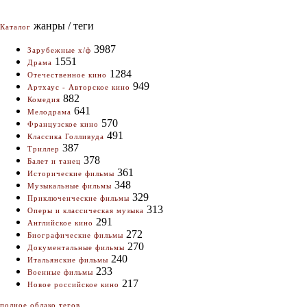
жанры / теги
Каталог
3987
Зарубежные х/ф
1551
Драма
1284
Отечественное кино
949
Артхаус - Авторское кино
882
Комедия
641
Мелодрама
570
Французское кино
491
Классика Голливуда
387
Триллер
378
Балет и танец
361
Исторические фильмы
348
Музыкальные фильмы
329
Приключенческие фильмы
313
Оперы и классическая музыка
291
Английское кино
272
Биографические фильмы
270
Документальные фильмы
240
Итальянские фильмы
233
Военные фильмы
217
Новое российское кино
полное облако тегов