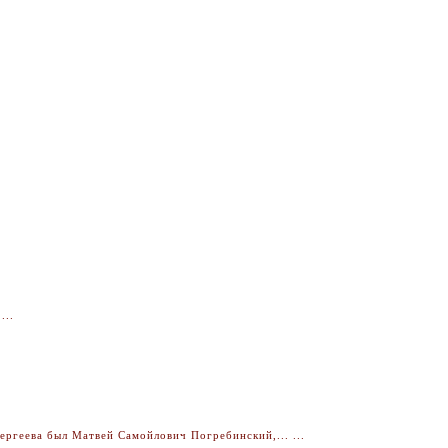
...
ргеева был Матвей Самойлович Погребинский,... ...