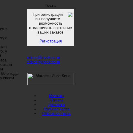
Гость
При регистрации
вы получаете
возможность
отслеживать состояние
ся в
ваших заказов
угую
Регистрация
было
о, у
й
admin@inoekino.ru
жаса
zakaz@inoekino.ru
жателя
ьм
 90-е годы
а своим
Магазин
Оплата
Доставка
Клубная карта
Обратная связь