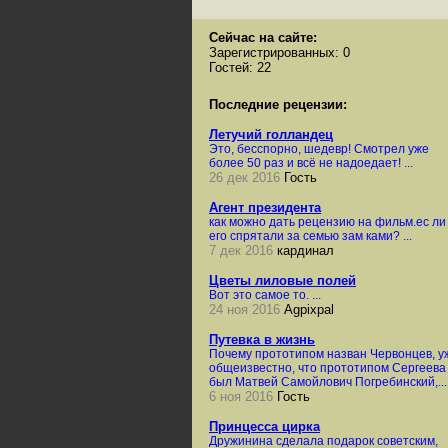
Сейчас на сайте:
Зарегистрированных: 0
Гостей: 22
Последние рецензии:
Летучий голландец
Это, бесспорно, шедевр! Смотрел уже
более 50 раз и всё не надоедает! ...
26 дек 2016
Гость
Агент президента
как можно дать рецензию на фильм.ес ли
его спрятали за семью зам ками? ...
7 дек 2016
кардинал
Цветы лиловые полей
Вот это самое то. ...
24 ноя 2016
Agpixpal
Путевка в жизнь
Почему прототипом назван Червонцев, у
общеизвестно, что прототипом Сергеева
был Матвей Самойлович Погребинский,... .
6 ноя 2016
Гость
Принцесса цирка
Дружинина сделала подарок советским,