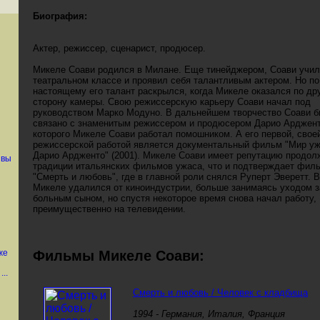
Биография:
Актер, режиссер, сценарист, продюсер.
Микеле Соави родился в Милане. Еще тинейджером, Соави учил
театральном классе и проявил себя талантливым актером. Но по
настоящему его талант раскрылся, когда Микеле оказался по др
сторону камеры. Свою режиссерскую карьеру Соави начал под
руководством Марко Модуно. В дальнейшем творчество Соави 
связано с знаменитым режиссером и продюсером Дарио Арджент
которого Микеле Соави работал помошником. А его первой, свое
режиссерской работой является документальный фильм "Мир у
Дарио Ардженто" (2001). Микеле Соави имеет репутацию продол
 вы
традиции итальянских фильмов ужаса, что и подтверждает фил
"Смерть и любовь", где в главной роли снялся Руперт Эверетт. В
Микеле удалился от киноиндустрии, больше занимаясь уходом з
больным сыном, но спустя некоторое время снова начал работу,
преимущественно на телевидении.
же
Фильмы Микеле Соави:
..
Смерть и любовь / Человек с кладбища
1994 - Германия, Италия, Франция