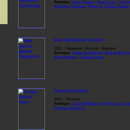
Актеры:
Анна Фальчи
,
Мики Нокс
,
Рупер
Фабиана Формика
,
Франсуа Хаджи-Лазаро
Мир ужаса Дарио Ардженто
2001 - Германия, Италия, Франция
Актеры:
Дарио Ардженто
,
Дженнифер К
Карл Молден
,
Патрик Бошо
Банда Белый Фиат
2001 - Италия
Актеры:
Дино Аббрешия
,
Ким Росси Ст
Клаудио Ботоссо