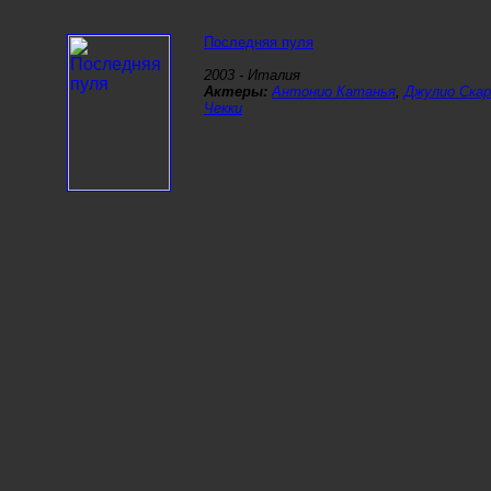
Последняя пуля
2003 - Италия
Актеры:
Антонио Катанья
,
Джулио Ска
Чекки