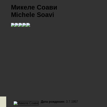
Микеле Соави
Michele Soavi
Дата рождения:
3.7.1957