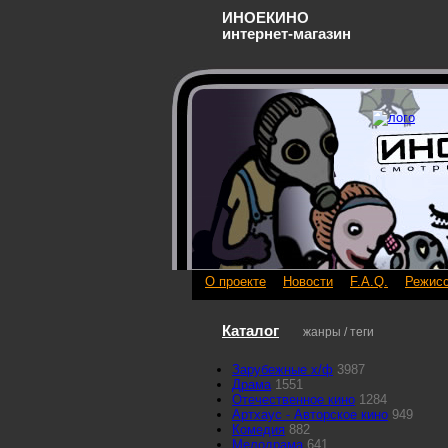
ИНОЕКИНО
интернет-магазин
О проекте
Новости
F.A.Q.
Режис
Каталог
жанры / теги
Зарубежные х/ф
3987
Драма
1551
Отечественное кино
1284
Артхаус - Авторское кино
949
Комедия
882
Мелодрама
641