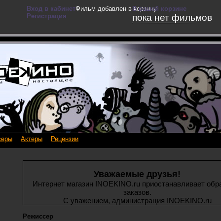
Вход в кабинет
Фильм добавлен в корзину
В вашей корзине
Регистрация
пока нет фильмов
серы
Актеры
Рецензии
Уважаемые друзья!
Интернет магазин INOEKINO.ru приостанавливает обр
заказов.
С уважением, администрация INOEKINO.ru
Режиссер