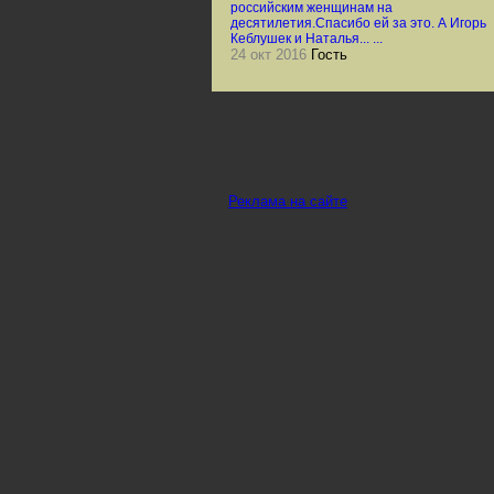
российским женщинам на
десятилетия.Спасибо ей за это. А Игорь
Кеблушек и Наталья... ...
24 окт 2016
Гость
Реклама на сайте