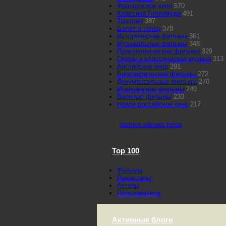
Французское кино
570
Классика Голливуда
491
Триллер
387
Балет и танец
378
Исторические фильмы
361
Музыкальные фильмы
348
Приключенческие фильмы
329
Оперы и классическая музыка
313
Английское кино
291
Биографические фильмы
272
Документальные фильмы
270
Итальянские фильмы
240
Военные фильмы
233
Новое российское кино
217
полное облако тегов
Top 100
Фильмы
Режиссеры
Актеры
Пользователи
Активные блоги