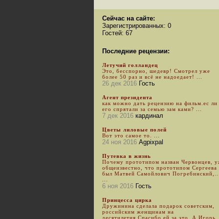
Сейчас на сайте:
Зарегистрированных: 0
Гостей: 67
Последние рецензии:
Летучий голландец
Это, бесспорно, шедевр! Смотрел уже
более 50 раз и всё не надоедает! ...
26 дек 2016
Гость
Агент президента
как можно дать рецензию на фильм.ес ли
его спрятали за семью зам ками? ...
7 дек 2016
кардинал
Цветы лиловые полей
Вот это самое то. ...
24 ноя 2016
Agpixpal
Путевка в жизнь
Почему прототипом назван Червонцев, 
общеизвестно, что прототипом Сергеева
был Матвей Самойлович Погребинский,..
...
6 ноя 2016
Гость
Принцесса цирка
Дружинина сделала подарок советским,
российским женщинам на
десятилетия.Спасибо ей за это. А Игорь