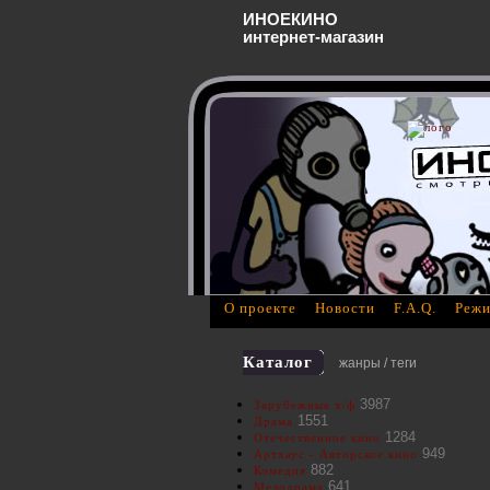
ИНОЕКИНО
интернет-магазин
О проекте
Новости
F.A.Q.
Режи
Каталог
жанры / теги
3987
Зарубежные х/ф
1551
Драма
1284
Отечественное кино
949
Артхаус - Авторское кино
882
Комедия
641
Мелодрама