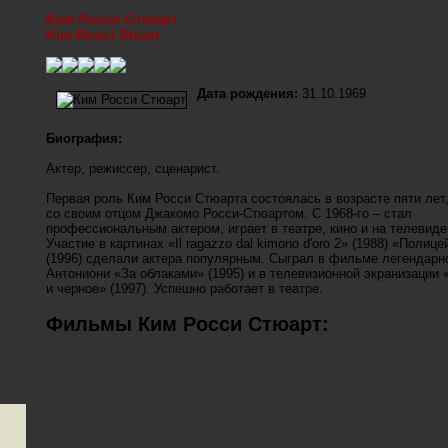
Ким Росси Стюарт
Kim Rossi Stuart
Дата рождения:
31.10.1969
Биография:
Актер, режиссер, сценарист.
Первая роль Ким Росси Стюарта состоялась в возрасте пяти лет
со своим отцом Джакомо Росси-Стюартом. С 1968-го – стал
профессиональным актером, играет в театре, кино и на телевиде
Участие в картинах «Il ragazzo dal kimono d'oro 2» (1988) «Полице
(1996) сделали актера популярным. Сыграл в фильме легендарн
Антониони «За облаками» (1995) и в телевизионной экранизации 
и черное» (1997). Успешно работает в театре.
Фильмы Ким Росси Стюарт: