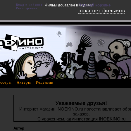
Вход в кабинет
Фильм добавлен в корзину
В вашей корзине
Регистрация
пока нет фильмов
ссеры
Актеры
Рецензии
Уважаемые друзья!
Интернет магазин INOEKINO.ru приостанавливает обр
заказов.
С уважением, администрация INOEKINO.ru
Актер