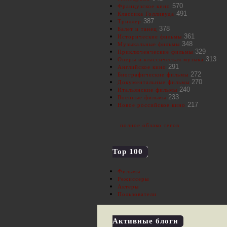
570
Французское кино
491
Классика Голливуда
387
Триллер
378
Балет и танец
361
Исторические фильмы
348
Музыкальные фильмы
329
Приключенческие фильмы
313
Оперы и классическая музыка
291
Английское кино
272
Биографические фильмы
270
Документальные фильмы
240
Итальянские фильмы
233
Военные фильмы
217
Новое российское кино
полное облако тегов
Top 100
Фильмы
Режиссеры
Актеры
Пользователи
Активные блоги