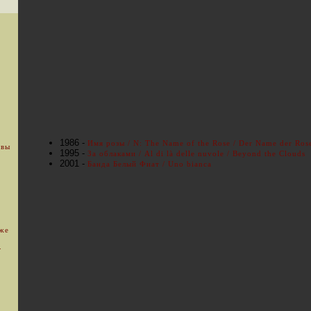
1986 -
Имя розы / N: The Name of the Rose / Der Name der Ros
 вы
1995 -
За облаками / Al di là delle nuvole / Beyond the Clouds
2001 -
Банда Белый Фиат / Uno bianca
уже
.