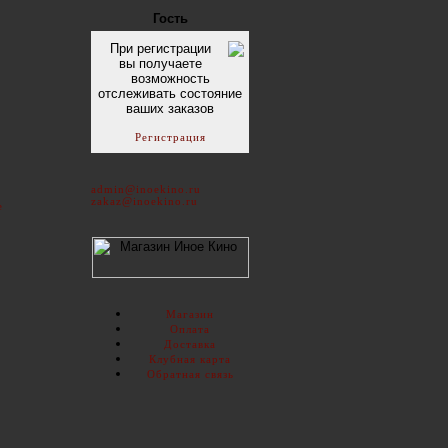
Гость
При регистрации
вы получаете
возможность
отслеживать состояние
ваших заказов
Регистрация
admin@inoekino.ru
zakaz@inoekino.ru
e
Магазин
Оплата
Доставка
Клубная карта
Обратная связь