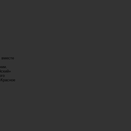
, вместе
нии.
йский»
ого
«Красное