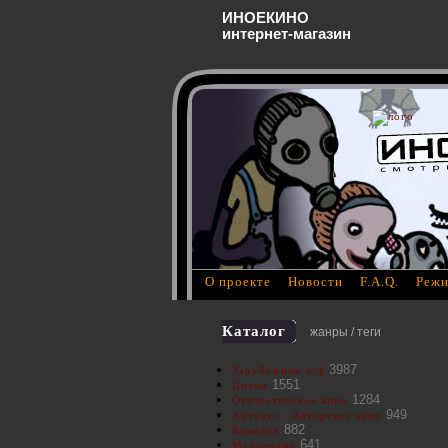
ИНОЕКИНО
интернет-магазин
О проекте
Новости
F.A.Q.
Режи
Каталог
жанры / теги
3987
Зарубежные х/ф
1551
Драма
1284
Отечественное кино
949
Артхаус - Авторское кино
882
Комедия
641
Мелодрама