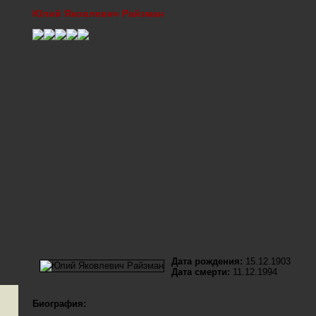
Юлий Яковлевич Райзман
Дата рождения:
15.12.1903
Дата смерти:
11.12.1994
Биография: