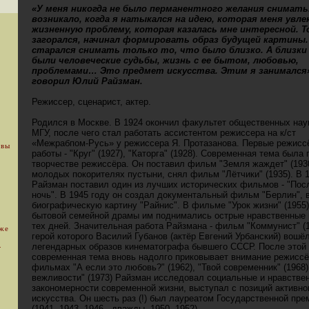
«У меня никогда не было перманентного желания снимать
возникало, когда я натыкался на идею, которая меня увле
жизненную проблему, которая казалась мне интересной. Т
загорался, начинал формировать образ будущей картины
старался снимать только то, что было близко. А близки
были человеческие судьбы, жизнь с ее бытом, любовью,
проблемами… Это предмет искусства. Этим я занимался»
говорил Юлий Райзман.
Режиссер, сценарист, актер.
Родился в Москве. В 1924 окончил факультет общественных наук
МГУ, после чего стал работать ассистентом режиссера на к/ст
«Межрабпом-Русь» у режиссера Я. Протазанова. Первые режисс
 вы
работы - "Круг" (1927), "Каторга" (1928). Современная тема была 
творчестве режиссёра. Он поставил фильм "Земля жаждет" (1930
молодых покорителях пустыни, снял фильм "Лётчики" (1935). В 
Райзман поставил один из лучших исторических фильмов - "Пос
ночь". В 1945 году он создал документальный фильм "Берлин", в
биографическую картину "Райнис". В фильме "Урок жизни" (1955)
бытовой семейной драмы им поднимались острые нравственные
тех дней. Значительная работа Райзмана - фильм "Коммунист" (1
уже
герой которого Василий Губанов (актёр Евгений Урбанский) вошё
.
легендарных образов кинематографа бывшего СССР. После этой
современная тема вновь надолго приковывает внимание режиссё
фильмах "А если это любовь?" (1962), "Твой современник" (1968)
вежливости" (1973) Райзман исследовал социальные и нравстве
закономерности современной жизни, выступал с позиций активно
искусства. Он шесть раз (!) был лауреатом Государственной пр
(1941, 1943, 1946 - дважды, 1950, 1952).