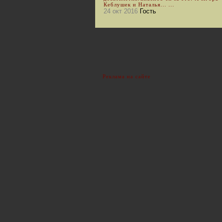
Кеблушек и Наталья... ...
24 окт 2016
Гость
Реклама на сайте