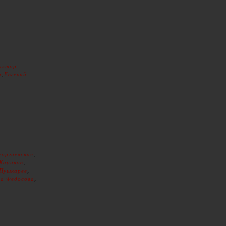
иктор
,
н
Евгений
,
еоргиевская
,
Жариков
,
 Пушкарев
,
а Федосова