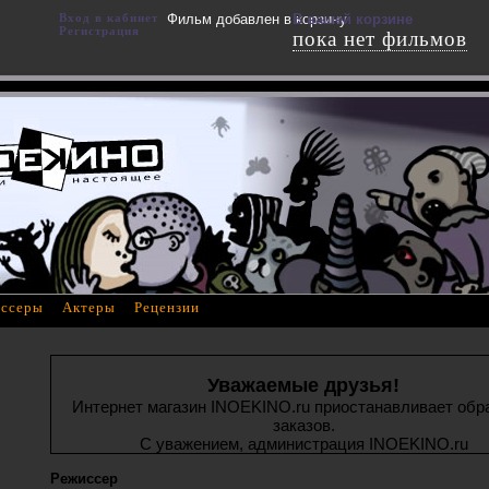
Вход в кабинет
Фильм добавлен в корзину
В вашей корзине
Регистрация
пока нет фильмов
ссеры
Актеры
Рецензии
Уважаемые друзья!
Интернет магазин INOEKINO.ru приостанавливает обр
заказов.
С уважением, администрация INOEKINO.ru
Режиссер