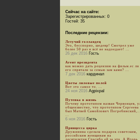
Сейчас на сайте:
Зарегистрированных: 0
Гостей: 35
Последние рецензии:
Летучий голландец
Это, бесспорно, шедевр! Смотрел уже
более 50 раз и всё не надоедает! ...
26 дек 2016
Гость
Агент президента
как можно дать рецензию на фильм.ес ли
его спрятали за семью зам ками? ...
7 дек 2016
кардинал
Цветы лиловые полей
Вот это самое то. ...
24 ноя 2016
Agpixpal
Путевка в жизнь
Почему прототипом назван Червонцев, 
общеизвестно, что прототипом Сергеева
был Матвей Самойлович Погребинский,..
...
6 ноя 2016
Гость
Принцесса цирка
Дружинина сделала подарок советским,
российским женщинам на
десятилетия.Спасибо ей за это. А Игорь