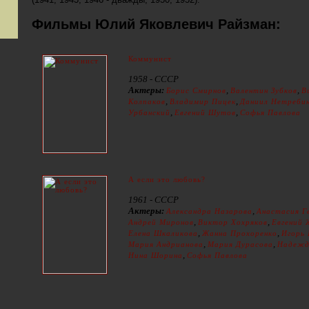
Фильмы Юлий Яковлевич Райзман:
Коммунист
1958 - СССР
Актеры:
,
,
Борис Смирнов
Валентин Зубков
В
,
,
Колпаков
Владимир Пицек
Даниил Нетреби
,
,
Урбанский
Евгений Шутов
Софья Павлова
А если это любовь?
1961 - СССР
Актеры:
,
Александра Назарова
Анастасия Г
,
,
Андрей Миронов
Виктор Хохряков
Евгений 
,
,
Елена Шкаликова
Жанна Прохоренко
Игорь
,
,
Мария Андрианова
Мария Дурасова
Надежд
,
Нина Шорина
Софья Павлова