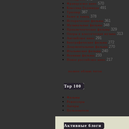
570
Французское кино
491
Классика Голливуда
387
Триллер
378
Балет и танец
361
Исторические фильмы
348
Музыкальные фильмы
329
Приключенческие фильмы
313
Оперы и классическая музыка
291
Английское кино
272
Биографические фильмы
270
Документальные фильмы
240
Итальянские фильмы
233
Военные фильмы
217
Новое российское кино
полное облако тегов
Top 100
Фильмы
Режиссеры
Актеры
Пользователи
Активные блоги