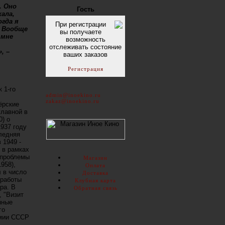
. Оно
Гость
кала,
огда я
При регистрации
. Вообще
вы получаете
 мне
возможность
отслеживать состояние
, –
ваших заказов
Регистрация
 1-го
admin@inoekino.ru
zakaz@inoekino.ru
ёрские
главной в
) о
1937 году
ледняя
 1949 -
 в рамках
 проблемы
Магазин
958),
Оплата
л в число
Доставка
 работы
Клубная карта
ра. В
Обратная связь
, "Визит
нные
го
емии СССР