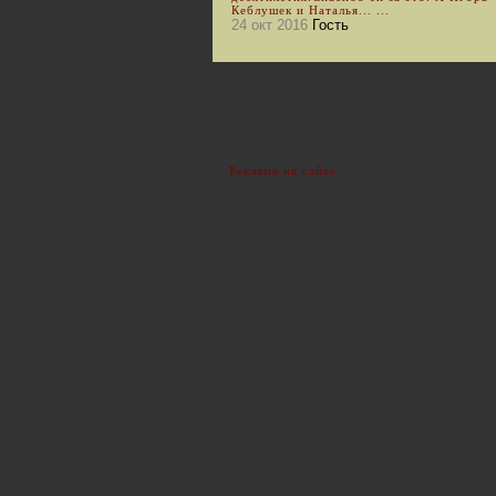
Кеблушек и Наталья... ...
24 окт 2016
Гость
Реклама на сайте