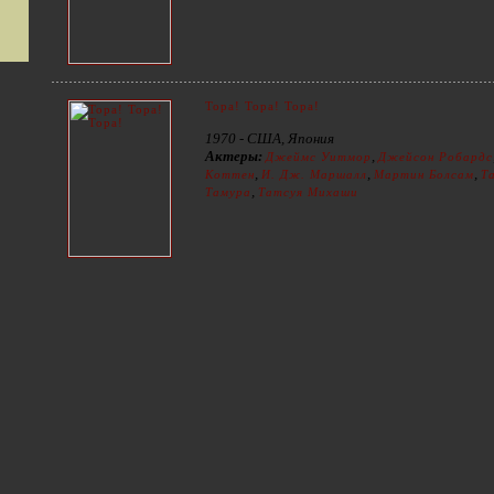
Тора! Тора! Тора!
1970 - США, Япония
Актеры:
,
Джеймс Уитмор
Джейсон Робардс
,
,
,
Коттен
И. Дж. Маршалл
Мартин Болсам
Т
,
Тамура
Татсуя Михаши