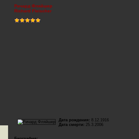
Ричард Фляйшер
Richard Fleischer
Дата рождения:
8.12.1916
Дата смерти:
25.3.2006
Биография: