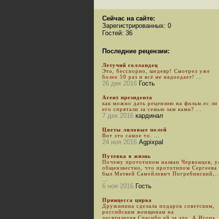
Сейчас на сайте:
Зарегистрированных: 0
Гостей: 36
Последние рецензии:
Летучий голландец
Это, бесспорно, шедевр! Смотрел уже
более 50 раз и всё не надоедает! ...
26 дек 2016
Гость
Агент президента
как можно дать рецензию на фильм.ес ли
его спрятали за семью зам ками? ...
7 дек 2016
кардинал
Цветы лиловые полей
Вот это самое то. ...
24 ноя 2016
Agpixpal
Путевка в жизнь
Почему прототипом назван Червонцев, 
общеизвестно, что прототипом Сергеева
был Матвей Самойлович Погребинский,..
...
6 ноя 2016
Гость
Принцесса цирка
Дружинина сделала подарок советским,
российским женщинам на
десятилетия.Спасибо ей за это. А Игорь