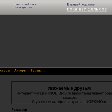
Вход в кабинет
Фильм добавлен в корзину
В вашей корзине
Регистрация
пока нет фильмов
ссеры
Актеры
Рецензии
Уважаемые друзья!
Интернет магазин INOEKINO.ru приостанавливает обр
заказов.
С уважением, администрация INOEKINO.ru
Режиссер