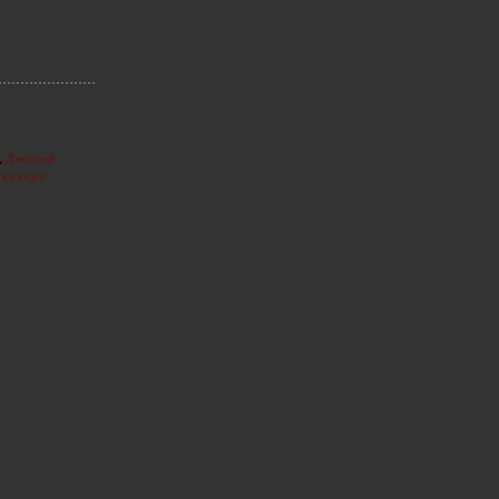
,
Джозеф
акахиро