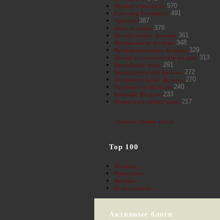
570
Французское кино
491
Классика Голливуда
387
Триллер
378
Балет и танец
361
Исторические фильмы
348
Музыкальные фильмы
329
Приключенческие фильмы
313
Оперы и классическая музыка
291
Английское кино
272
Биографические фильмы
270
Документальные фильмы
240
Итальянские фильмы
233
Военные фильмы
217
Новое российское кино
полное облако тегов
Top 100
Фильмы
Режиссеры
Актеры
Пользователи
Активные блоги