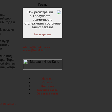
Гость
При регистрации
кса
вы получаете
Фляйшер
возможность
937 года в
отслеживать состояние
ваших заказов
8, премия
о
Регистрация
е нуар
стно с
admin@inoekino.ru
тя
zakaz@inoekino.ru
 лье под
ора! Тора!
2-ой фильм
мне, когда
Магазин
Оплата
Доставка
Клубная карта
Обратная связь
,
с Дональд