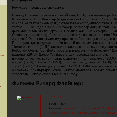
Режиссер, продюсер, сценарист.
Ричард Фляйшер родился в Нью-Йорке, США, сын аниматора Ма
Фляйшера и Эсси Фляйшер (в девичестве Голдштейн). Ричард 
учился на театральном факультете Йельского университета. С 1
театре. С 1940 года в кино (монтажер, режиссер документальных
фильмов, в том числе картины "Предназначенные к смерти", 194
Оскар как продюсеру). Работал в новостях, поставил сериал "Эт
Америка". Успех позволил ему прийти на "настоящую" студию в
Голливуде, где он доказал себя серией программ, снятых в жанр
"Телохранитель" (1948), снятых по сценарию, написанному совме
Робертом Олтмэном. Дебютировал в игровом кино фильмом "Ди
развода" (1946). Далее Фляйшер ставит зрелищные фильмы -
 вы
приключенческие, криминальные драмы и "полицейские": "20000
водой" (1954), "Викинги" (1958), "Бостонский душитель" (1968), "Т
Тора!" (1970), "Новые центурионы" (1972). В 1984 году поставил 
о Конане - "Конан-разрушитель". Автор мемуаров "Только скажи 
заплакать" , опубликованных в 1993 году.
Фильмы Ричард Фляйшер:
уже
.
Викинги
1958 - США
Актеры:
,
,
Александр Нокс
Джанет Ли
Джейм
,
,
Кирк Дуглас
Тони Кертис
Эрнест Боргнайн