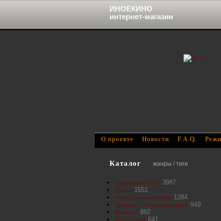
ИНОЕКИНО
интернет-магазин
О проекте
Новости
F.A.Q.
Режи
Каталог
жанры / теги
3987
Зарубежные х/ф
1551
Драма
1284
Отечественное кино
949
Артхаус - Авторское кино
882
Комедия
641
Мелодрама