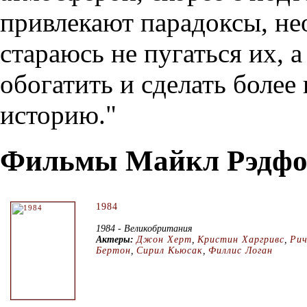
привлекают парадоксы, нео
стараюсь не пугаться их, а
обогатить и сделать более
историю."
Фильмы Майкл Рэдфо
1984
1984 - Великобритания
Актеры:
Джон Херт
,
Кристин Харгривс
,
Рич
Бертон
,
Сирил Кьюсак
,
Филлис Логан