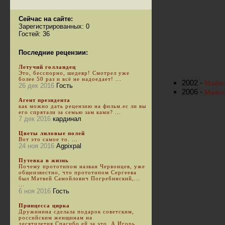
Сейчас на сайте:
Зарегистрированных: 0
Гостей: 36
Последние рецензии:
Летучий голландец
Это, бесспорно, шедевр! Смотрел уже
более 50 раз и всё не надоедает! ...
2002 -
Madred
26 дек 2016
Гость
2006 -
Madred
Агент президента
как можно дать рецензию на фильм.ес ли вы
его спрятали за семью зам ками? ...
7 дек 2016
кардинал
Цветы лиловые полей
Вот это самое то. ...
24 ноя 2016
Agpixpal
Путевка в жизнь
Почему прототипом назван Червонцев, уже
общеизвестно, что прототипом Сергеева
был Матвей Самойлович Погребинский,...
...
6 ноя 2016
Гость
Принцесса цирка
Дружинина сделала подарок советским,
российским женщинам на
десятилетия.Спасибо ей за это. А Игорь