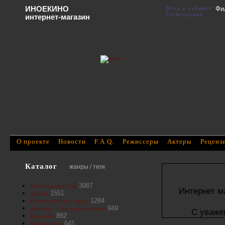
ИНОЕКИНО
Вход в кабинет
Фи
Регистрация
интернет-магазин
О проекте
Новости
F.A.Q.
Режиссеры
Актеры
Реценз
Каталог
жанры / теги
3987
Зарубежные х/ф
Интернет м
1551
Драма
1284
Отечественное кино
949
Артхаус - Авторское кино
С уваже
882
Комедия
641
Мелодрама