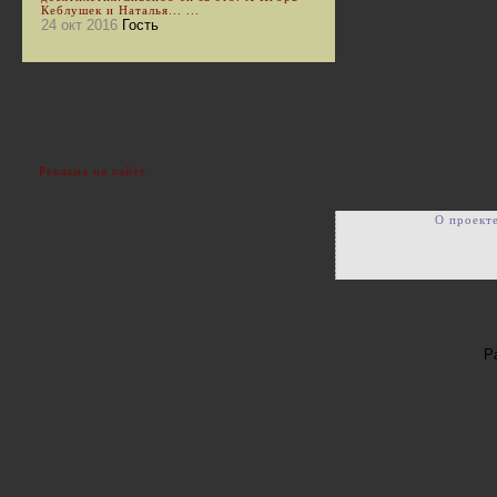
Кеблушек и Наталья... ...
24 окт 2016
Гость
Реклама на сайте
О проект
Р