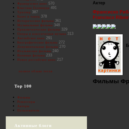
Актер
570
Французское кино
491
Классика Голливуда
Франсиско Риб
387
Триллер
378
Балет и танец
Francisco Ribei
361
Исторические фильмы
348
Музыкальные фильмы
329
Приключенческие фильмы
313
Оперы и классическая музыка
291
Английское кино
272
Биографические фильмы
Б
270
Документальные фильмы
240
Итальянские фильмы
233
Военные фильмы
217
Новое российское кино
полное облако тегов
Фильмы Фр
Top 100
Фильмы
Режиссеры
Актеры
Пользователи
Активные блоги