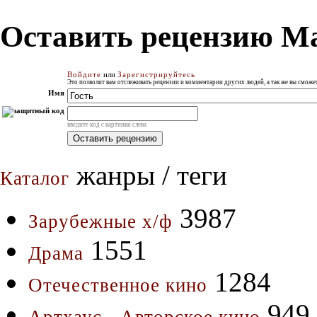
Оставить рецензию Ma
Войдите
или
Зарегистрируйтесь
Это позволит вам отслеживать рецензии и комментарии других людей, а так же вы смож
Имя
введите код с картинки слева
жанры / теги
Каталог
3987
Зарубежные х/ф
1551
Драма
1284
Отечественное кино
949