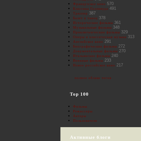
570
Французское кино
491
Классика Голливуда
387
Триллер
378
Балет и танец
361
Исторические фильмы
348
Музыкальные фильмы
329
Приключенческие фильмы
313
Оперы и классическая музыка
291
Английское кино
272
Биографические фильмы
270
Документальные фильмы
240
Итальянские фильмы
233
Военные фильмы
217
Новое российское кино
полное облако тегов
Top 100
Фильмы
Режиссеры
Актеры
Пользователи
Активные блоги