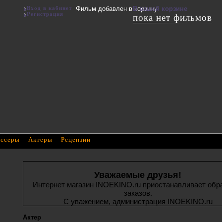
Вход в кабинет
Фильм добавлен в корзину
В вашей корзине
Регистрация
пока нет фильмов
ссеры
Актеры
Рецензии
Уважаемые друзья!
Интернет магазин INOEKINO.ru приостанавливает обр
заказов.
С уважением, администрация INOEKINO.ru
Актер