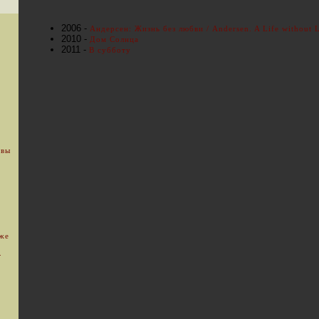
2006 -
Андерсен: Жизнь без любви / Andersen. A Life without 
2010 -
Дом Солнца
2011 -
В субботу
 вы
уже
.