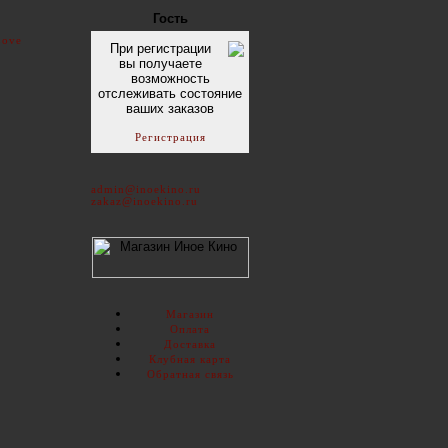
Гость
Love
При регистрации
вы получаете
возможность
отслеживать состояние
ваших заказов
Регистрация
admin@inoekino.ru
zakaz@inoekino.ru
Магазин
Оплата
Доставка
Клубная карта
Обратная связь