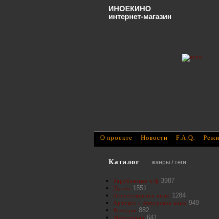
ИНОЕКИНО
интернет-магазин
О проекте
Новости
F.A.Q.
Режи
Каталог
жанры / теги
3987
Зарубежные х/ф
1551
Драма
1284
Отечественное кино
949
Артхаус - Авторское кино
882
Комедия
641
Мелодрама