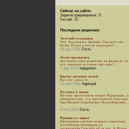
Сейчас на сайте:
Зарегистрированных: 0
Гостей: 72
Последние рецензии:
Летучий голландец
Это, бесспорно, шедевр! Смотрел уже
более 50 раз и всё не надоедает! ...
26 дек 2016
Гость
Агент президента
как можно дать рецензию на фильм.ес ли
его спрятали за семью зам ками? ...
7 дек 2016
кардинал
Цветы лиловые полей
Вот это самое то. ...
24 ноя 2016
Agpixpal
Путевка в жизнь
Почему прототипом назван Червонцев, 
общеизвестно, что прототипом Сергеева
был Матвей Самойлович Погребинский,..
...
6 ноя 2016
Гость
Принцесса цирка
Дружинина сделала подарок советским,
российским женщинам на
десятилетия.Спасибо ей за это. А Игорь