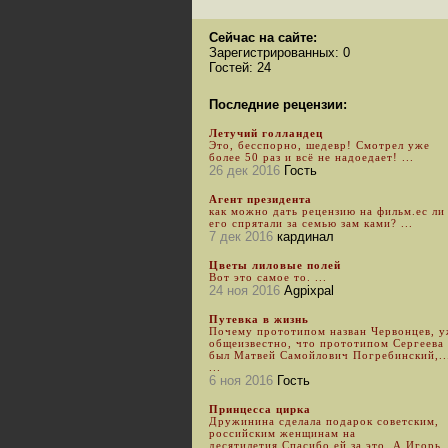
Сейчас на сайте:
Зарегистрированных: 0
Гостей: 24
Последние рецензии:
Летучий голландец
Это, бесспорно, шедевр! Смотрел уже
более 50 раз и всё не надоедает! ...
26 дек 2016
Гость
Агент президента
как можно дать рецензию на фильм.ес ли
его спрятали за семью зам ками? ...
7 дек 2016
кардинал
Цветы лиловые полей
Вот это самое то. ...
24 ноя 2016
Agpixpal
Путевка в жизнь
Почему прототипом назван Червонцев, 
общеизвестно, что прототипом Сергеева
был Матвей Самойлович Погребинский,..
...
6 ноя 2016
Гость
Принцесса цирка
Дружинина сделала подарок советским,
российским женщинам на
десятилетия.Спасибо ей за это. А Игорь