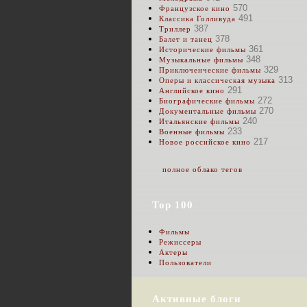
570
Французское кино
491
Классика Голливуда
387
Триллер
378
Балет и танец
361
Исторические фильмы
348
Музыкальные фильмы
329
Приключенческие фильмы
313
Оперы и классическая музыка
291
Английское кино
272
Биографические фильмы
270
Документальные фильмы
240
Итальянские фильмы
233
Военные фильмы
217
Новое российское кино
полное облако тегов
Top 100
Фильмы
Режиссеры
Актеры
Пользователи
Активные блоги