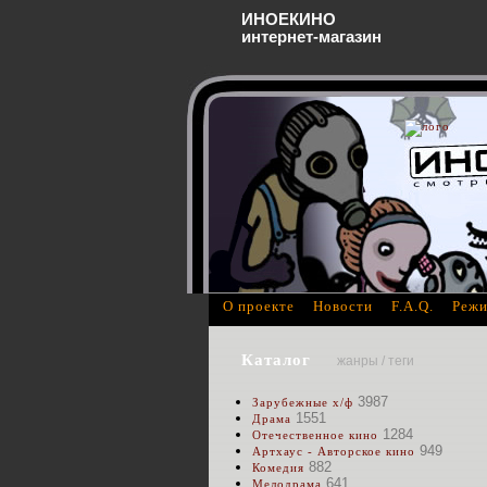
ИНОЕКИНО
интернет-магазин
О проекте
Новости
F.A.Q.
Режи
Каталог
жанры / теги
3987
Зарубежные х/ф
1551
Драма
1284
Отечественное кино
949
Артхаус - Авторское кино
882
Комедия
641
Мелодрама