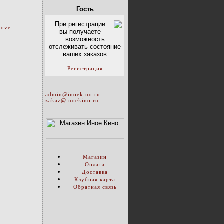
Гость
При регистрации
Love
вы получаете
возможность
отслеживать состояние
ваших заказов
Регистрация
admin@inoekino.ru
zakaz@inoekino.ru
Магазин
Оплата
Доставка
Клубная карта
Обратная связь