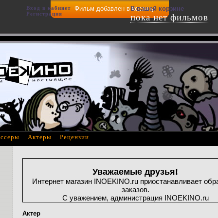
Вход в кабинет
Фильм добавлен в корзину
В вашей корзине
Регистрация
пока нет фильмов
ссеры
Актеры
Рецензии
Уважаемые друзья!
Интернет магазин INOEKINO.ru приостанавливает обр
заказов.
С уважением, администрация INOEKINO.ru
Актер