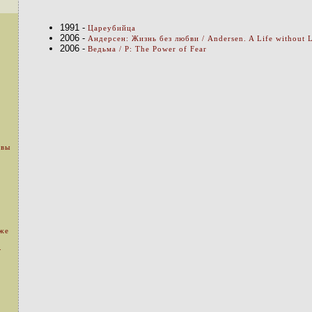
1991 -
Цареубийца
2006 -
Андерсен: Жизнь без любви / Andersen. A Life without 
2006 -
Ведьма / P: The Power of Fear
 вы
уже
.