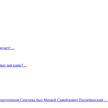
дает! ...
ью зам ками? ...
прототипом Сергеева был Матвей Самойлович Погребинский,... .