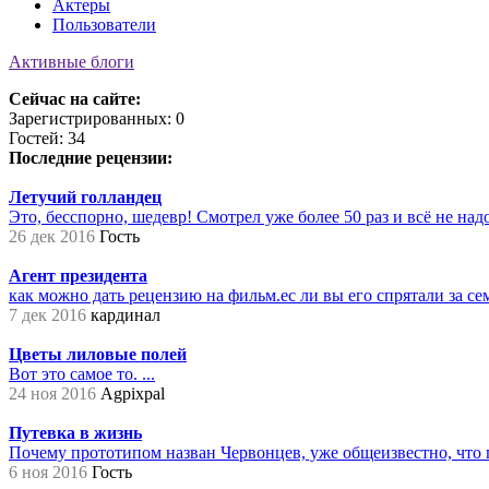
Актеры
Пользователи
Активные блоги
Сейчас на сайте:
Зарегистрированных: 0
Гостей: 34
Последние рецензии:
Летучий голландец
Это, бесспорно, шедевр! Смотрел уже более 50 раз и всё не надое
26 дек 2016
Гость
Агент президента
как можно дать рецензию на фильм.ес ли вы его спрятали за сем
7 дек 2016
кардинал
Цветы лиловые полей
Вот это самое то. ...
24 ноя 2016
Agpixpal
Путевка в жизнь
Почему прототипом назван Червонцев, уже общеизвестно, что 
6 ноя 2016
Гость