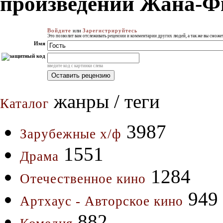
произведений Жана-Ф
Войдите
или
Зарегистрируйтесь
Это позволит вам отслеживать рецензии и комментарии других людей, а так же вы смож
Имя
введите код с картинки слева
жанры / теги
Каталог
3987
Зарубежные х/ф
1551
Драма
1284
Отечественное кино
949
Артхаус - Авторское кино
882