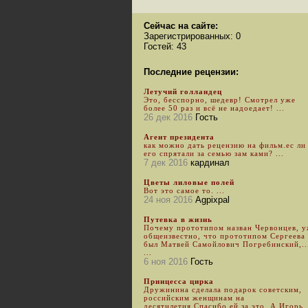
Сейчас на сайте:
Зарегистрированных: 0
Гостей: 43
Последние рецензии:
Летучий голландец
Это, бесспорно, шедевр! Смотрел уже
более 50 раз и всё не надоедает! ...
26 дек 2016
Гость
Агент президента
как можно дать рецензию на фильм.ес ли
его спрятали за семью зам ками? ...
7 дек 2016
кардинал
Цветы лиловые полей
Вот это самое то. ...
24 ноя 2016
Agpixpal
Путевка в жизнь
Почему прототипом назван Червонцев, 
общеизвестно, что прототипом Сергеева
был Матвей Самойлович Погребинский,..
...
6 ноя 2016
Гость
Принцесса цирка
Дружинина сделала подарок советским,
российским женщинам на
десятилетия.Спасибо ей за это. А Игорь