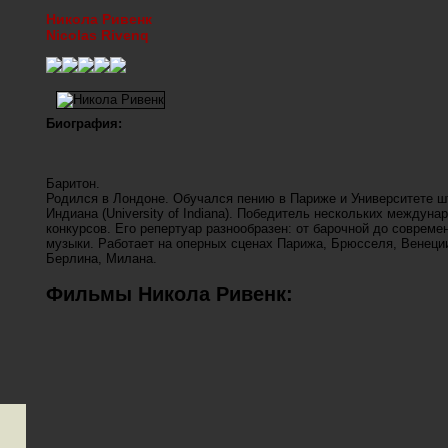
Никола Ривенк
Nicolas Rivenq
Биография:
Баритон.
Родился в Лондоне. Обучался пению в Париже и Университете ш
Индиана (University of Indiana). Победитель нескольких междуна
конкурсов. Его репертуар разнообразен: от барочной до совреме
музыки. Работает на оперных сценах Парижа, Брюсселя, Венеци
Берлина, Милана.
Фильмы Никола Ривенк: