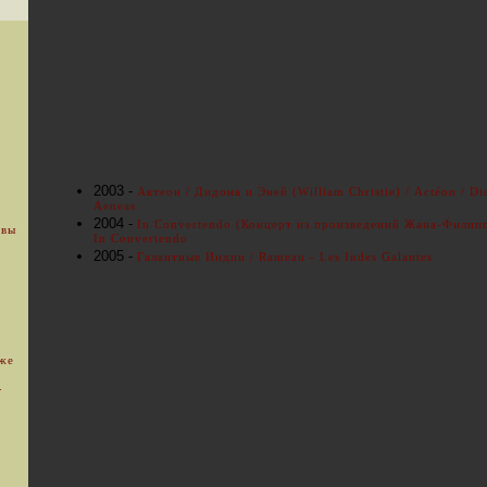
2003 -
Актеон / Дидона и Эней (William Christie) / Actéon / D
Aeneas
2004 -
In Convertendo (Концерт из произведений Жана-Филипп
 вы
In Convertendo
2005 -
Галантные Индии / Rameau - Les Indes Galantes
уже
.