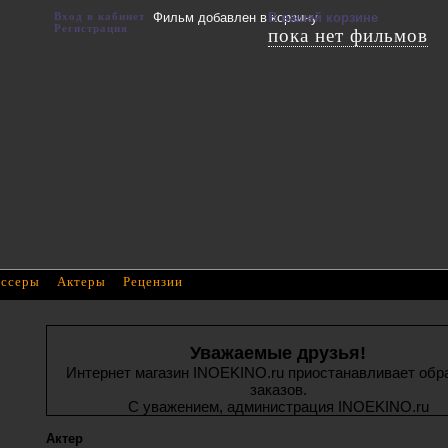
Вход в кабинет
Фильм добавлен в корзину
В вашей корзине
Регистрация
пока нет фильмов
ссеры
Актеры
Рецензии
Уважаемые друзья!
Интернет магазин INOEKINO.ru приостанавливает обр
заказов.
С уважением, администрация INOEKINO.ru
Актер