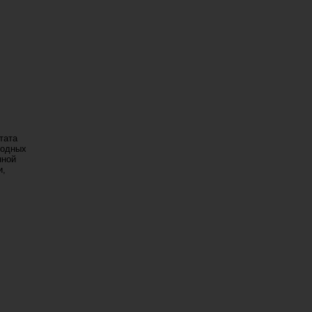
тата
родных
нной
и,