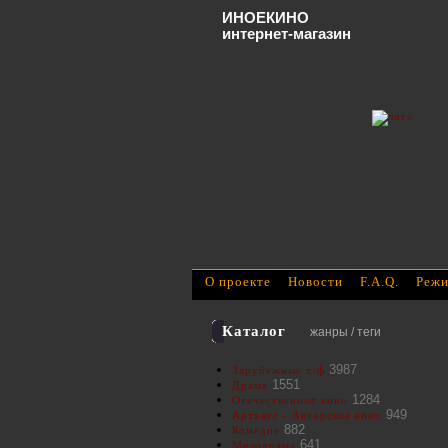
ИНОЕКИНО
интернет-магазин
О проекте
Новости
F.A.Q.
Режи
Каталог
жанры / теги
3987
Зарубежные х/ф
1551
Драма
1284
Отечественное кино
949
Артхаус - Авторское кино
882
Комедия
641
Мелодрама