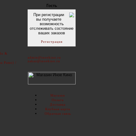
Гость
При регистрации
вы получаете
возможность
отслеживать состояние
ваших заказов
Регистрация
ido &
admin@inoekino.ru
zakaz@inoekino.ru
а Рамо) /
Магазин
Оплата
Доставка
Клубная карта
Обратная связь