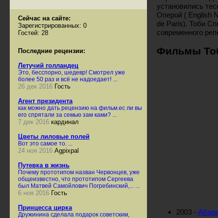
установились тес
Оперой ( English 
Сейчас на сайте:
de Paris). Тоби С
Зарегистрированных: 0
современного реп
Гостей: 28
Фильмы Тоб
Последние рецензии:
Летучий голландец
Это, бесспорно, шедевр! Смотрел уже
более 50 раз и всё не надоедает! ...
26 дек 2016
Гость
Агент президента
как можно дать рецензию на фильм.ес ли вы
его спрятали за семью зам ками? ...
7 дек 2016
кардинал
Цветы лиловые полей
Вот это самое то. ...
24 ноя 2016
Agpixpal
Путевка в жизнь
Почему прототипом назван Червонцев, уже
общеизвестно, что прототипом Сергеева
был Матвей Самойлович Погребинский,... ...
6 ноя 2016
Гость
Принцесса цирка
2003 -
Абари
Дружинина сделала подарок советским,