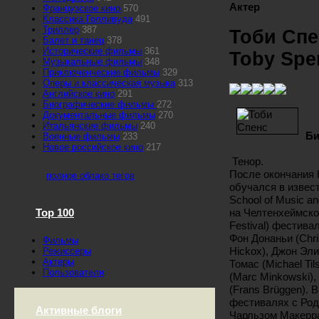
Актер
Французское кино
570
Классика Голливуда
491
Триллер
387
Тоби Спе
Балет и танец
378
Исторические фильмы
361
Toby Spe
Музыкальные фильмы
348
Приключенческие фильмы
329
Оперы и классическая музыка
313
Английское кино
291
Биографические фильмы
272
Документальные фильмы
270
Итальянские фильмы
240
Би
Военные фильмы
233
Новое российское кино
217
Тенор.
После окончания 
полное облако тегов
обучался в извес
School of Music 
на Челтенхеймском
Top 100
Festival) фестив
Фон Донаньи (Chri
Фильмы
Hickox), Джон Эли
Режиссеры
Актеры
Томас (Michael Ti
Пользователи
(Marc Minkowski),
(Frans Brüggen).
фестивалях с Род
Активные блоги
Чарльзом Макеррас