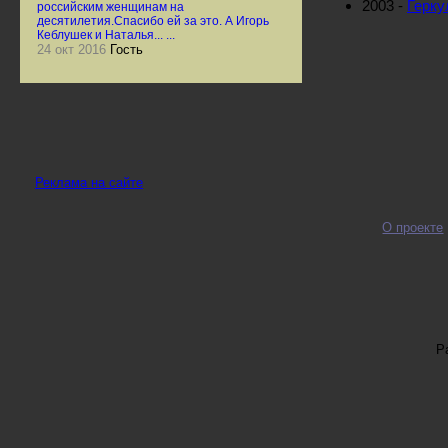
2003 -
Герку
российским женщинам на
десятилетия.Спасибо ей за это. А Игорь
Кеблушек и Наталья... ...
24 окт 2016
Гость
Реклама на сайте
О проекте
Р