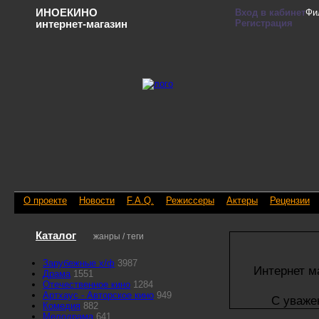
ИНОЕКИНО
Вход в кабинет
Фи
Регистрация
интернет-магазин
О проекте
Новости
F.A.Q.
Режиссеры
Актеры
Рецензии
Каталог
жанры / теги
Зарубежные х/ф
3987
Интернет м
Драма
1551
Отечественное кино
1284
Артхаус - Авторское кино
949
С уваже
Комедия
882
Мелодрама
641